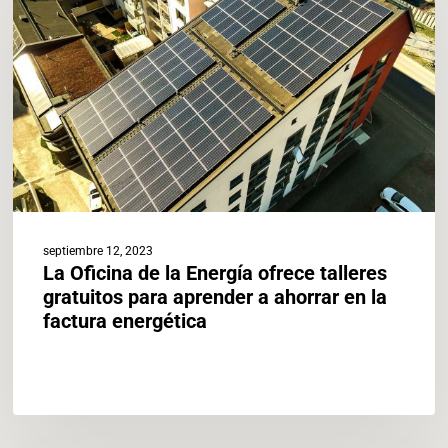
la
Energía
ofrece
talleres
gratuitos
para
aprender
a
ahorrar
en
la
septiembre 12, 2023
factura
La Oficina de la Energía ofrece talleres
energética
gratuitos para aprender a ahorrar en la
factura energética