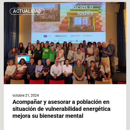
Acompañar
ACTUALIDAD
y
asesorar
a
población
en
situación
de
vulnerabilidad
energética
mejora
su
bienestar
mental
octubre 21, 2024
Acompañar y asesorar a población en
situación de vulnerabilidad energética
mejora su bienestar mental