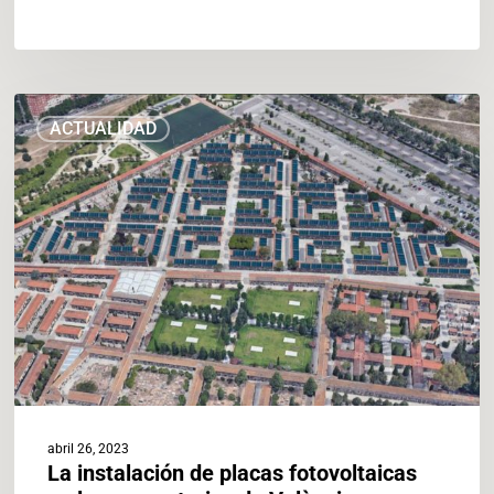
La
ACTUALIDAD
instalación
de
placas
fotovoltaicas
en
los
cementerios
de
València
comenzará
en
mayo
abril 26, 2023
La instalación de placas fotovoltaicas