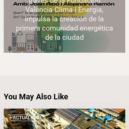
través de la Fundación
València Clima i Energia,
impulsa la creación de la
primera comunidad energética
de la ciudad
You May Also Like
La
ACTUALIDAD
Oficina
de