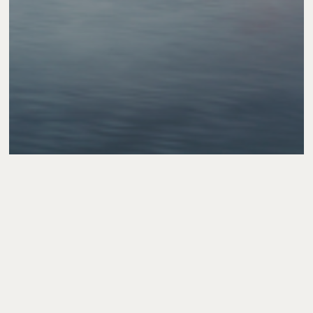
Actualidad
València avanza en la candidatura de
L’Albufera como Reserva de la Biosfera
tras el aval del Consejo Científico de la