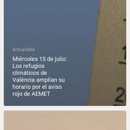
Actualidad
Miércoles 15 de julio:
Los refugios
climáticos de
València amplían su
horario por el aviso
rojo de AEMET
Las
oficinas
municipales