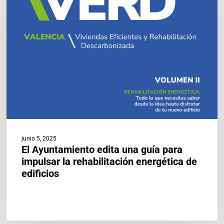
edita
una
guía
para
impulsar
la
rehabilitación
energética
de
edificios
junio 5, 2025
El Ayuntamiento edita una guía para
impulsar la rehabilitación energética de
edificios