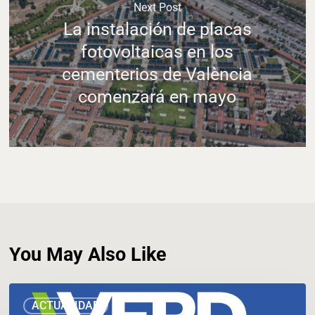
Next Post
La instalación de placas
fotovoltaicas en los
cementerios de València
comenzará en mayo
You May Also Like
El
ACTUALIDAD
Ayuntamiento