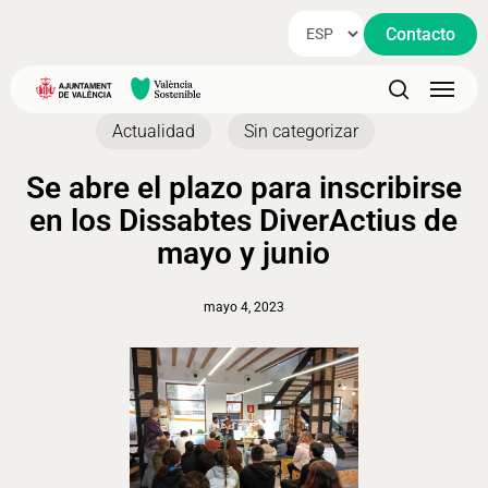
Skip
Contacto
to
main
Menu
content
search
Actualidad
Sin categorizar
Se abre el plazo para inscribirse
en los Dissabtes DiverActius de
mayo y junio
mayo 4, 2023