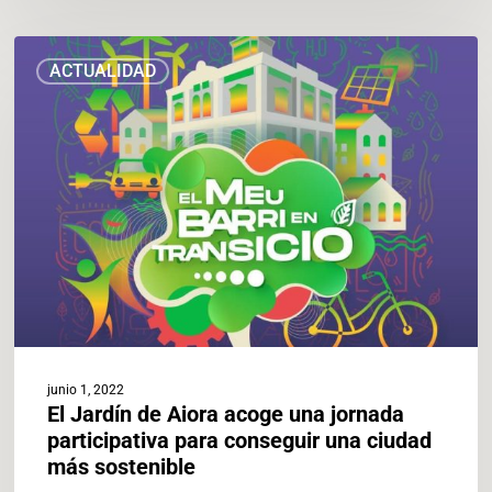
El
ACTUALIDAD
Jardín
de
Aiora
acoge
una
jornada
participativa
para
conseguir
una
ciudad
más
sostenible
junio 1, 2022
El Jardín de Aiora acoge una jornada
participativa para conseguir una ciudad
más sostenible