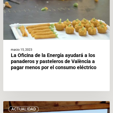
ayudará
a
los
panaderos
y
pasteleros
de
València
a
marzo 15, 2023
pagar
La Oficina de la Energía ayudará a los
menos
panaderos y pasteleros de València a
por
pagar menos por el consumo eléctrico
el
consumo
eléctrico
València
ACTUALIDAD
celebra