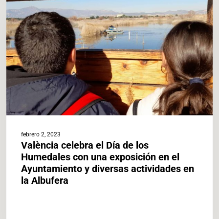
el
Día
de
los
Humedales
con
una
exposición
en
el
Ayuntamiento
y
febrero 2, 2023
diversas
València celebra el Día de los
actividades
Humedales con una exposición en el
en
Ayuntamiento y diversas actividades en
la
la Albufera
Albufera