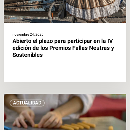
de
los
Premios
Fallas
Neutras
noviembre 24, 2025
y
Abierto el plazo para participar en la IV
Sostenibles
edición de los Premios Fallas Neutras y
Sostenibles
La
ACTUALIDAD
Oficina
de
la
Energía