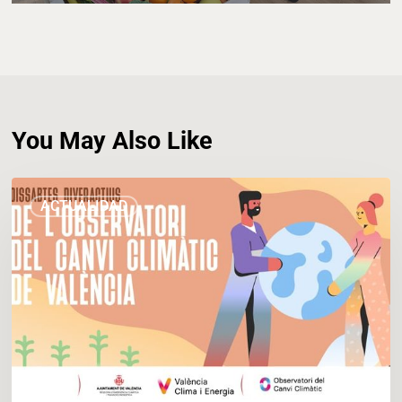
You May Also Like
Dissabtes
ACTUALIDAD
Diveractius
del
Observatori
del
Canvi
Climàtic