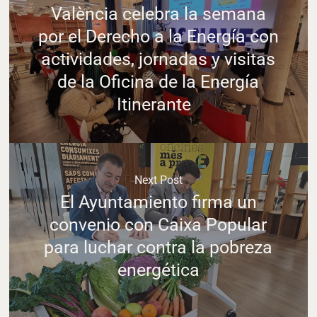
València celebra la semana
por el Derecho a la Energía con
actividades, jornadas y visitas
de la Oficina de la Energía
Itinerante
Next Post
El Ayuntamiento firma un
convenio con Caixa Popular
para luchar contra la pobreza
energética