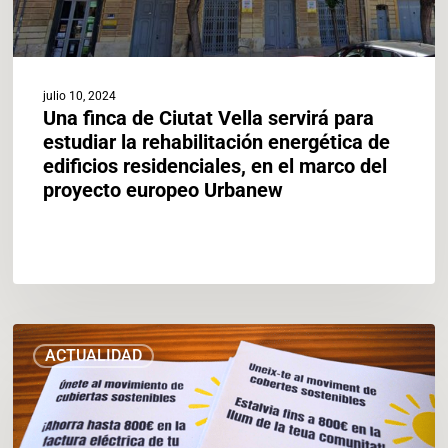
energética
de
edificios
residenciales,
julio 10, 2024
en
Una finca de Ciutat Vella servirá para
el
estudiar la rehabilitación energética de
marco
edificios residenciales, en el marco del
del
proyecto europeo Urbanew
proyecto
europeo
Urbanew
València
ACTUALIDAD
refuerza
su
apuesta
por