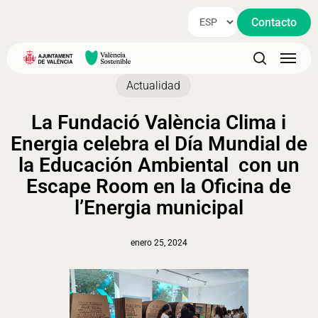
Skip
Contacto
to
main
Menu
content
search
Actualidad
La Fundació València Clima i
Energia celebra el Día Mundial de
la Educación Ambiental con un
Escape Room en la Oficina de
l’Energia municipal
enero 25, 2024