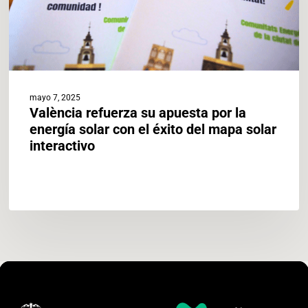
la
energía
solar
con
el
éxito
del
mayo 7, 2025
València refuerza su apuesta por la
mapa
energía solar con el éxito del mapa solar
solar
interactivo
interactivo