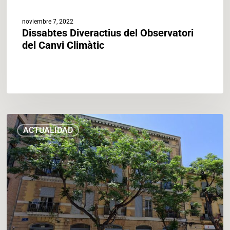
noviembre 7, 2022
Dissabtes Diveractius del Observatori
del Canvi Climàtic
Una
ACTUALIDAD
finca
de
Ciutat
Vella
servirá
para
estudiar
la
rehabilitación