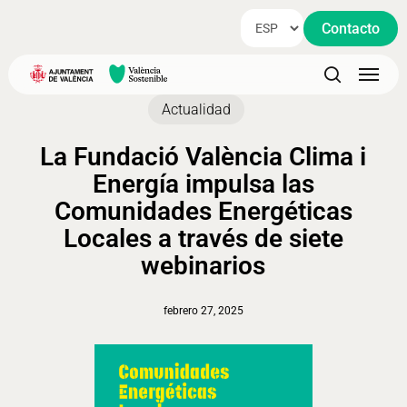
Skip
Contacto
to
main
Menu
content
search
Actualidad
La Fundació València Clima i
Energía impulsa las
Comunidades Energéticas
Locales a través de siete
webinarios
febrero 27, 2025