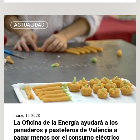
La
ACTUALIDAD
Oficina
de
la
Energía
ayudará
a
los
panaderos
y
pasteleros
de
València
a
marzo 15, 2023
pagar
La Oficina de la Energía ayudará a los
menos
panaderos y pasteleros de València a
por
pagar menos por el consumo eléctrico