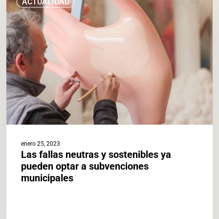
ACTUALIDAD
fallas
neutras
y
sostenibles
ya
pueden
optar
a
subvenciones
municipales
enero 25, 2023
Las fallas neutras y sostenibles ya
pueden optar a subvenciones
municipales