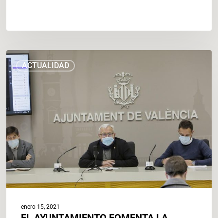
EL
ACTUALIDAD
AYUNTAMIENTO
FOMENTA
LA
INSTALACIÓN
DE
PLACAS
FOTOVOLTAICAS
EN
EDIFICIOS
RESIDENCIALES
CON
BONIFICACIONES
EN
enero 15, 2021
EL
EL AYUNTAMIENTO FOMENTA LA