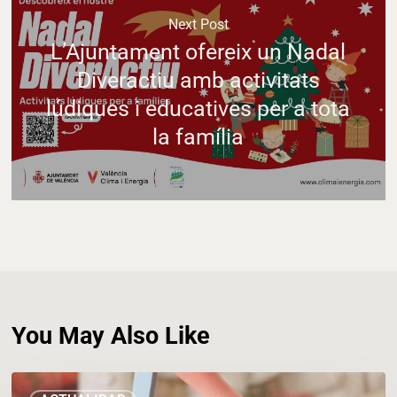
Next Post
L’Ajuntament ofereix un Nadal
Diveractiu amb activitats
lúdiques i educatives per a tota
la família
You May Also Like
Las