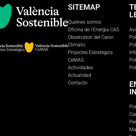
SITEMAP
T
L
Quiénes somos
Oficina de l’Energia CAS
Avi
Observatori del Canvi
Pol
Climàtic
Pol
Projectes Estratègics
In
CeMAS
Pol
Actividades
Pol
Actualidad
Contacto
E
I
Por
Ca
Per
Ma