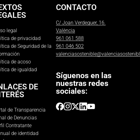
EXTOS
CONTACTO
EGALES
C/ Joan Verdeguer, 16.
so legal
València
ítica de privacidad
961 061 588
ítica de Seguridad de la
961 046 502
formación
valenciasostenible@valenciasostenib
ítica de acoso
ítica de igualdad
Síguenos en las
nuestras redes
NLACES DE
sociales:
NTERÉS
tal de Transparencia
nal de Denuncias
fil Contratante
nual de identidad