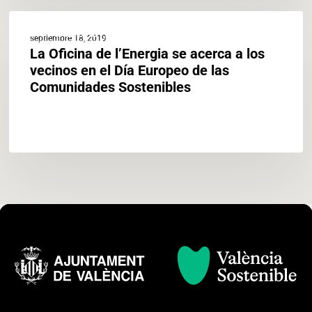
La
ACTUALIDAD
Oficina
septiembre 18, 2019
de
La Oficina de l’Energia se acerca a los
l’Energia
vecinos en el Día Europeo de las
se
Comunidades Sostenibles
acerca
a
los
vecinos
en
el
Día
Europeo
de
las
Comunidades
Sostenibles