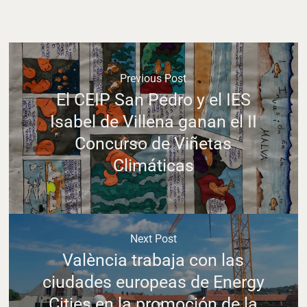
Previous Post
El CEIP San Pedro y el IES
Isabel de Villena ganan el II
Concurso de Viñetas
Climáticas
Next Post
València trabaja con las
ciudades europeas de Energy
Cities en la promoción de la