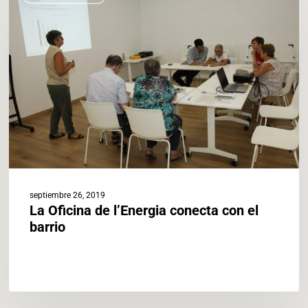
de
l’Energia
conecta
con
el
barrio
septiembre 26, 2019
La Oficina de l’Energia conecta con el
barrio