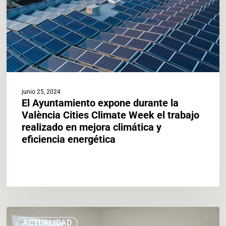
Cities
Climate
Week
el
trabajo
realizado
en
mejora
junio 25, 2024
climática
El Ayuntamiento expone durante la
y
València Cities Climate Week el trabajo
eficiencia
realizado en mejora climática y
energética
eficiencia energética
La
ACTUALIDAD
Oficina