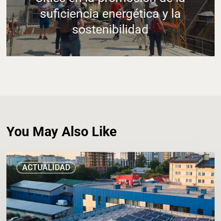
suficiencia energética y la
sostenibilidad
You May Also Like
El
ACTUALIDAD
Ayuntamiento
expone
durante
la
València