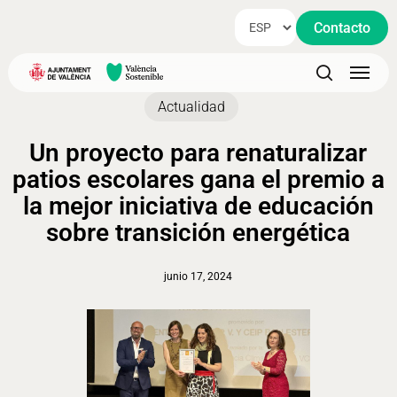
Skip
Contacto
to
main
Menu
content
search
Actualidad
Un proyecto para renaturalizar
patios escolares gana el premio a
la mejor iniciativa de educación
sobre transición energética
junio 17, 2024