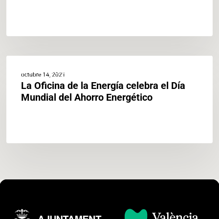
La
ACTUALIDAD
Oficina
octubre 14, 2021
de
La Oficina de la Energía celebra el Día
la
Mundial del Ahorro Energético
Energía
celebra
el
Día
Mundial
del
Ahorro
Energético