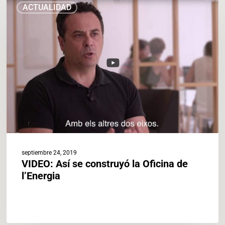
ACTUALIDAD
Así
se
construyó
la
Oficina
de
l’Energia
septiembre 24, 2019
VIDEO: Así se construyó la Oficina de
l’Energia