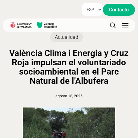
Skip
Contacto
to
main
Menu
content
search
Actualidad
València Clima i Energia y Cruz
Roja impulsan el voluntariado
socioambiental en el Parc
Natural de l’Albufera
agosto 18, 2025