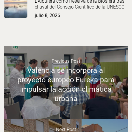
L’Albufera como Reserva de la Biosfera tras
el aval del Consejo Científico de la UNESCO
julio 8, 2026
Previous Post
València se incorpora al
proyecto europeo Eureka para
impulsar la acción climática
urbana
Next Post