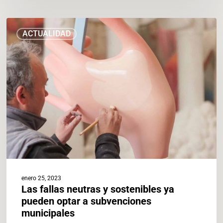
Las
ACTUALIDAD
fallas
neutras
y
sostenibles
ya
pueden
optar
a
subvenciones
municipales
enero 25, 2023
Las fallas neutras y sostenibles ya
pueden optar a subvenciones
municipales