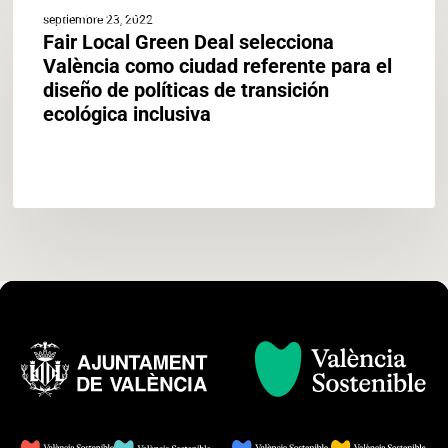
ACTUALIDAD
Local
septiembre 23, 2022
Green
Fair Local Green Deal selecciona
Deal
València como ciudad referente para el
selecciona
diseño de políticas de transición
València
ecológica inclusiva
como
ciudad
referente
para
el
diseño
de
políticas
de
transición
ecológica
inclusiva