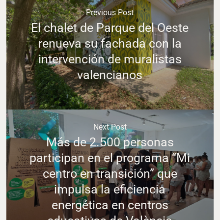
Previous Post
El chalet de Parque del Oeste
renueva su fachada con la
intervención de muralistas
valencianos
Next Post
Más de 2.500 personas
participan en el programa “Mi
centro en transición” que
impulsa la eficiencia
energética en centros