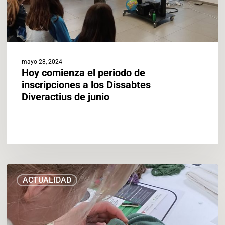
Diveractius
de
junio
mayo 28, 2024
Hoy comienza el periodo de
inscripciones a los Dissabtes
Diveractius de junio
València
ACTUALIDAD
inicia
la
monitorización
de