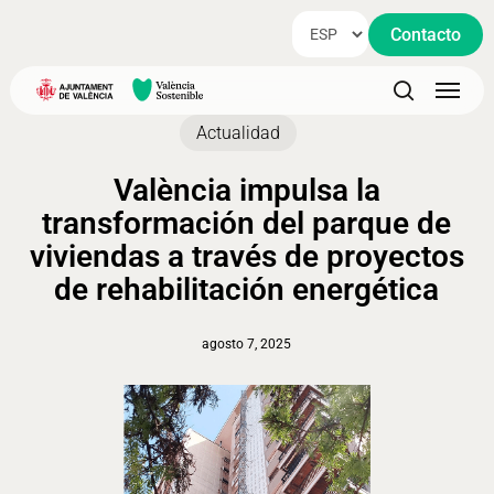
Skip
Contacto
to
main
Menu
content
search
Actualidad
València impulsa la
transformación del parque de
viviendas a través de proyectos
de rehabilitación energética
agosto 7, 2025