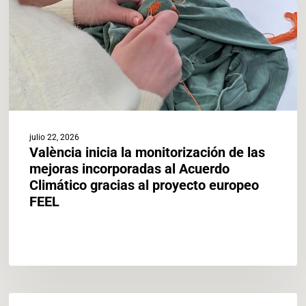
las
mejoras
incorporadas
al
Acuerdo
Climático
gracias
al
proyecto
julio 22, 2026
europeo
València inicia la monitorización de las
FEEL
mejoras incorporadas al Acuerdo
Climático gracias al proyecto europeo
FEEL
Fair