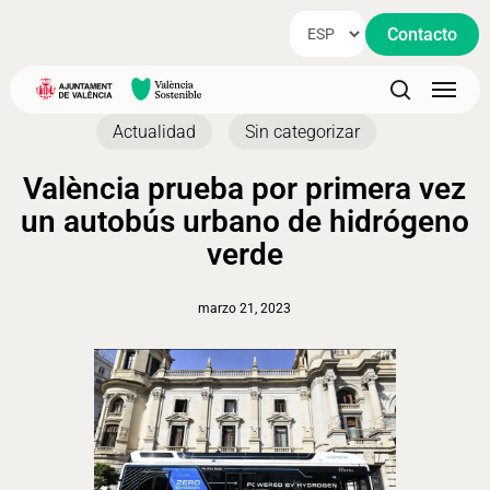
Skip
Contacto
to
main
Menu
content
search
Actualidad
Sin categorizar
València prueba por primera vez
un autobús urbano de hidrógeno
verde
marzo 21, 2023