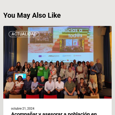
You May Also Like
Acompañar
ACTUALIDAD
y
asesorar
a
población
en
situación
de
vulnerabilidad
energética
mejora
su
bienestar
mental
octubre 21, 2024
Acompañar y asesorar a población en