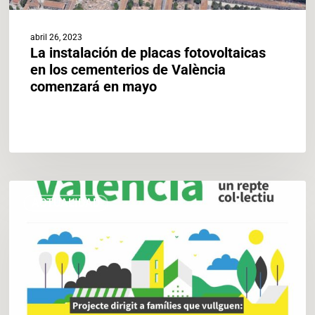
mayo
abril 26, 2023
La instalación de placas fotovoltaicas
en los cementerios de València
comenzará en mayo
LA
ACTUALIDAD
FUNDACIÓN
VALÈNCIA
CLIMA
I
ENERGÍA
PONE
EN