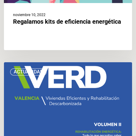
noviembre 10, 2022
Regalamos kits de eficiencia energética
El
ACTUALIDAD
Ayuntamiento
edita
una
guía
para
impulsar
la
rehabilitación
energética
de