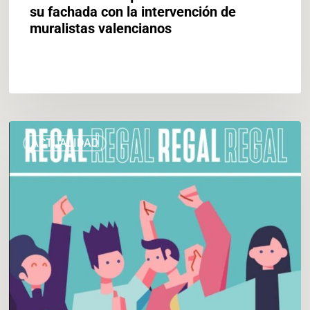
su fachada con la intervención de
muralistas valencianos
Regalamos
ACTUALIDAD
kits
de
eficiencia
energética