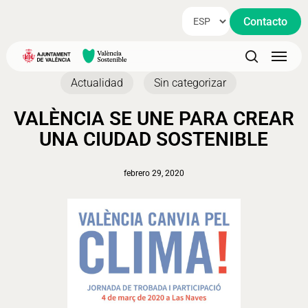
Skip
Contacto
to
main
Menu
content
search
Actualidad
Sin categorizar
VALÈNCIA SE UNE PARA CREAR
UNA CIUDAD SOSTENIBLE
febrero 29, 2020