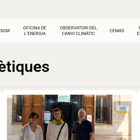
OFICINA DE
OBSERVATORI DEL
 SOM
CEMAS
L’ENERGIA
CANVI CLIMÀTIC
E
CEMAS
Oficina de l’Energia
Observatori del Canvi Climàtic
ètiques
Jornadas i tallers
Factures
Activitats pel Clima
Cultura de transició
Recursos i materials
Dret a l’energia
Calfament Global
Activitats
Contacte
Estalvi i rehabilitació
Recursos i materials
Ajudes i materials
Energies renovables
Contacte
Contacte