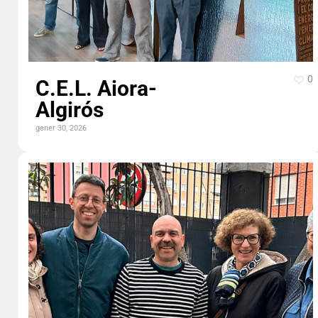
0
C.E.L. Aiora-
Algirós
gener 30, 2026