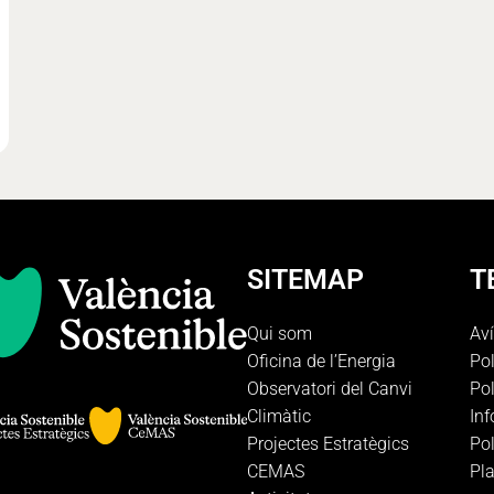
SITEMAP
T
Qui som
Aví
Oficina de l’Energia
Pol
Observatori del Canvi
Pol
Climàtic
In
Projectes Estratègics
Pol
CEMAS
Pla