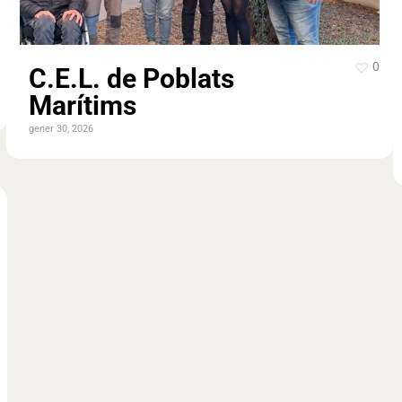
0
C.E.L. de Poblats
Marítims
gener 30, 2026