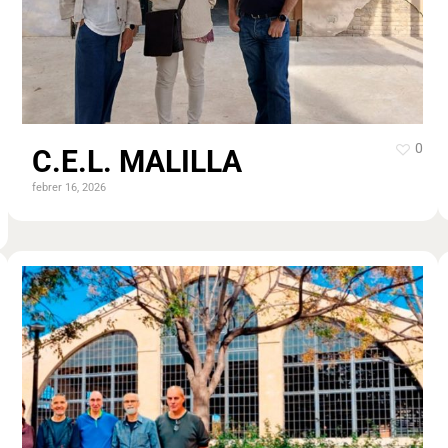
0
C.E.L. MALILLA
febrer 16, 2026