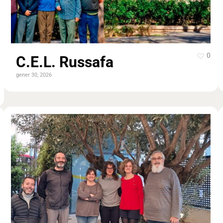
0
C.E.L. Russafa
gener 30, 2026