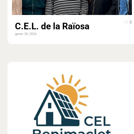
0
C.E.L. de la Raïosa
gener 30, 2026