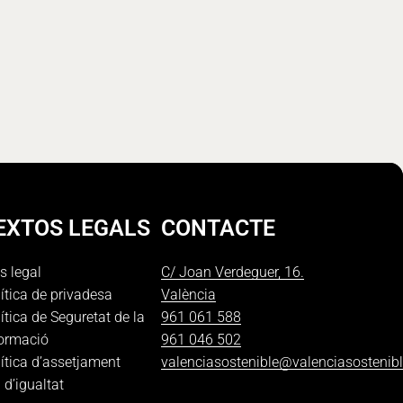
EXTOS LEGALS
CONTACTE
s legal
C/ Joan Verdeguer, 16.
ítica de privadesa
València
ítica de Seguretat de la
961 061 588
formació
961 046 502
ítica d’assetjament
valenciasostenible@valenciasostenib
 d’igualtat