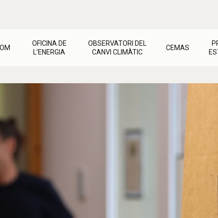
OFICINA DE
OBSERVATORI DEL
P
SOM
CEMAS
L’ENERGIA
CANVI CLIMÀTIC
ES
CEMAS
Oficina de l’Energia
Observatori del Canvi Climàtic
Jornadas i tallers
Factures
Activitats pel Clima
Cultura de transició
Recursos i materials
Dret a l’energia
Calfament Global
Activitats
Contacte
Estalvi i rehabilitació
Recursos i materials
Ajudes i materials
Energies renovables
Contacte
Contacte