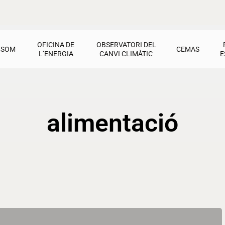
OFICINA DE
OBSERVATORI DEL
 SOM
CEMAS
L’ENERGIA
CANVI CLIMÀTIC
E
CEMAS
Oficina de l’Energia
Observatori del Canvi Climàtic
Jornadas i tallers
Factures
Activitats pel Clima
Cultura de transició
Recursos i materials
Dret a l’energia
Calfament Global
Activitats
alimentació
Contacte
Estalvi i rehabilitació
Recursos i materials
Ajudes i materials
Energies renovables
Contacte
Contacte