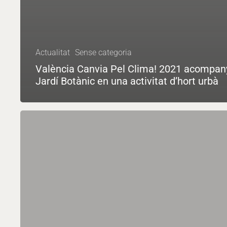
Actualitat
Sense categoria
València Canvia Pel Clima! 2021 acompan
Jardí Botànic en una activitat d’hort urbà
L’alimentació
sostenible
protagonitza
el
Dia
Mundial
del
Medi
Ambient