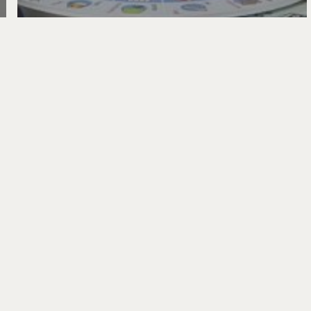
Actualitat
Sense categoria
L’alimentació sostenible per a mitigar
el canvi climàtic protagonitza València
Canvia Pel Clima! 2021