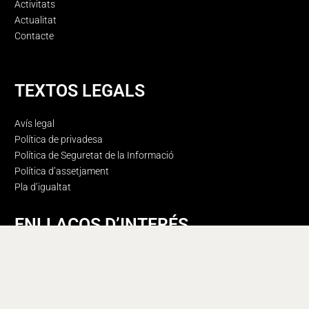
Activitats
Actualitat
Contacte
TEXTOS LEGALS
Avís legal
Política de privadesa
Política de Seguretat de la Informació
Política d’assetjament
Pla d’igualtat
ENLLAÇOS D’INTERÉS
Portal de Transparència
Canal de Denúncies
Perfil del Contractant
Manual d’identitat