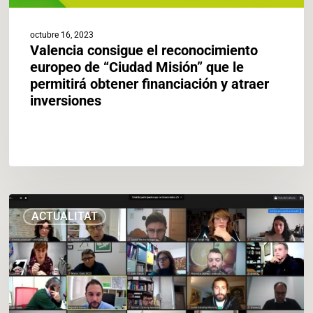
financiación
y
octubre 16, 2023
atraer
Valencia consigue el reconocimiento
inversiones
europeo de “Ciudad Misión” que le
permitirá obtener financiación y atraer
inversiones
Recerca
ACTUALITAT
multidisciplinària
i
col·laborativa,
creació
de
sinergies