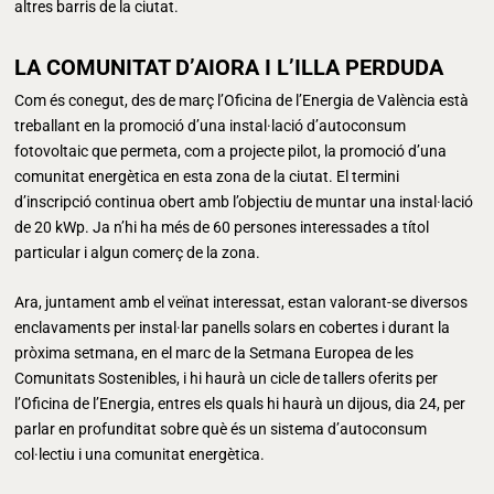
altres barris de la ciutat.
LA COMUNITAT D’AIORA I L’ILLA PERDUDA
Com és conegut, des de març l’Oficina de l’Energia de València està
treballant en la promoció d’una instal·lació d’autoconsum
fotovoltaic que permeta, com a projecte pilot, la promoció d’una
comunitat energètica en esta zona de la ciutat. El termini
d’inscripció continua obert amb l’objectiu de muntar una instal·lació
de 20 kWp. Ja n’hi ha més de 60 persones interessades a títol
particular i algun comerç de la zona.
Ara, juntament amb el veïnat interessat, estan valorant-se diversos
enclavaments per instal·lar panells solars en cobertes i durant la
pròxima setmana, en el marc de la Setmana Europea de les
Comunitats Sostenibles, i hi haurà un cicle de tallers oferits per
l’Oficina de l’Energia, entres els quals hi haurà un dijous, dia 24, per
parlar en profunditat sobre què és un sistema d’autoconsum
col·lectiu i una comunitat energètica.