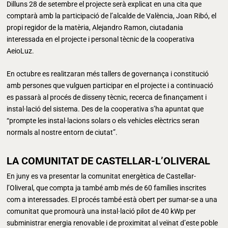
Dilluns 28 de setembre el projecte serà explicat en una cita que
comptarà amb la participació de l’alcalde de València, Joan Ribó, el
propi regidor de la matèria, Alejandro Ramon, ciutadania
interessada en el projecte i personal tècnic de la cooperativa
AeioLuz.
En octubre es realitzaran més tallers de governança i constitució
amb persones que vulguen participar en el projecte i a continuació
es passarà al procés de disseny tècnic, recerca de finançament i
instal·lació del sistema. Des de la cooperativa s’ha apuntat que
“prompte les instal·lacions solars o els vehicles elèctrics seran
normals al nostre entorn de ciutat”.
LA COMUNITAT DE CASTELLAR-L’OLIVERAL
En juny es va presentar la comunitat energètica de Castellar-
l’Oliveral, que compta ja també amb més de 60 famílies inscrites
com a interessades. El procés també està obert per sumar-se a una
comunitat que promourà una instal·lació pilot de 40 kWp per
subministrar energia renovable i de proximitat al veïnat d’este poble