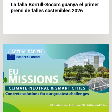
La falla Borrull-Socors guanya el primer
premi de falles sostenibles 2026
Valencia
ACTUALIDAD-EN
consigue
el
reconocimiento
europeo
de
“Ciudad
Misión”
que
le
permitirá
obtener