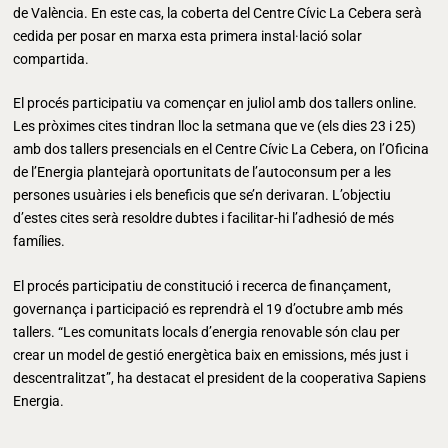
de València. En este cas, la coberta del Centre Cívic La Cebera serà
cedida per posar en marxa esta primera instal·lació solar
compartida.
El procés participatiu va començar en juliol amb dos tallers online.
Les pròximes cites tindran lloc la setmana que ve (els dies 23 i 25)
amb dos tallers presencials en el Centre Cívic La Cebera, on l’Oficina
de l’Energia plantejarà oportunitats de l’autoconsum per a les
persones usuàries i els beneficis que se’n derivaran. L’objectiu
d’estes cites serà resoldre dubtes i facilitar-hi l’adhesió de més
famílies.
El procés participatiu de constitució i recerca de finançament,
governança i participació es reprendrà el 19 d’octubre amb més
tallers. “Les comunitats locals d’energia renovable són clau per
crear un model de gestió energètica baix en emissions, més just i
descentralitzat”, ha destacat el president de la cooperativa Sapiens
Energia.