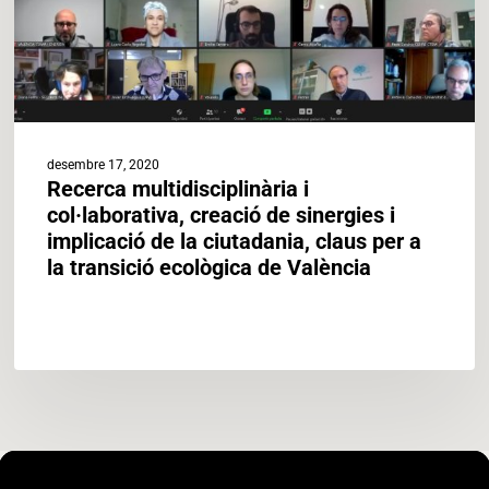
i
implicació
de
la
ciutadania,
claus
per
desembre 17, 2020
a
Recerca multidisciplinària i
la
col·laborativa, creació de sinergies i
transició
implicació de la ciutadania, claus per a
ecològica
la transició ecològica de València
de
València