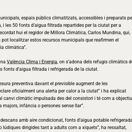
nicipals, espais públics climatitzats, accessibles i preparats pe
 i les 50 fonts d’aigua filtrada repartides per la ciutat per a
cordat hui el regidor de Millora Climàtica, Carlos Mundina, qui,
a pot localitzar estos recursos municipals que reafirmen el
ia climàtica”.
cina
València Clima i Energia
, on s’adona dels refugis climàtics d
s fonts d’aigua filtrada i refrigerada de la ciutat.
sura preventiva davant el previsible augment de les
lare oficialment una alerta per calor a la ciutat” i ha explicat
l canvi climàtic impulsada des del consistori i té com a objecti
 majors, infància o persones sense llar”.
e descans amb aire condicionat, fonts d’aigua potable refrigerada
o lúdiques dirigides tant a adults com a xiquets”, ha ressaltat,