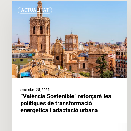
“València
ACTUALITAT
Sostenible”
reforçarà
les
polítiques
de
transformació
energètica
i
adaptació
urbana
setembre 25, 2025
“València Sostenible” reforçarà les
polítiques de transformació
energètica i adaptació urbana