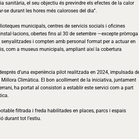
 sanitària, el seu objectiu és previndre els efectes de la calor
ar-se durant les hores més caloroses del dia”.
blioteques municipals, centres de servicis socials i oficines
s instal·lacions, obertes fins al 30 de setembre —excepte pròrroga
nt senyalitzades i compten amb personal format per a actuar en
is, com a museus municipals, ampliant així la cobertura
 després d’una experiència pilot realitzada en 2024, impulsada d
 Millora Climàtica. El bon acolliment de la iniciativa, juntament
rani, ha portat al consistori a establir este servici com a part
ica.
table filtrada i freda habilitades en places, parcs i espais
ó durant tot l’estiu.