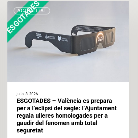
ESGOTADES
ACTUALITAT
–
València
es
prepara
per
a
l’eclipsi
del
segle:
l’Ajuntament
regala
juliol 8, 2026
ulleres
ESGOTADES – València es prepara
homologades
per a l’eclipsi del segle: l’Ajuntament
per
regala ulleres homologades per a
a
gaudir del fenomen amb total
gaudir
seguretat
del