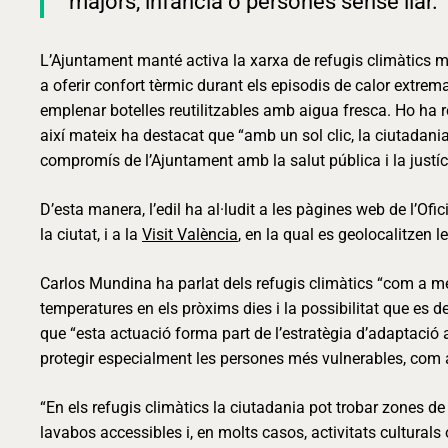
majors, infància o persones sense llar.
L’Ajuntament manté activa la xarxa de refugis climàtics mu
a oferir confort tèrmic durant els episodis de calor extrema,
emplenar botelles reutilitzables amb aigua fresca. Ho ha re
així mateix ha destacat que “amb un sol clic, la ciutadani
compromís de l’Ajuntament amb la salut pública i la justíc
D’esta manera, l’edil ha al·ludit a les pàgines web de l’Ofi
la ciutat, i a la
Visit València
, en la qual es geolocalitzen le
Carlos Mundina ha parlat dels refugis climàtics “com a me
temperatures en els pròxims dies i la possibilitat que es dec
que “esta actuació forma part de l’estratègia d’adaptació a
protegir especialment les persones més vulnerables, com a
“En els refugis climàtics la ciutadania pot trobar zones d
lavabos accessibles i, en molts casos, activitats culturals 