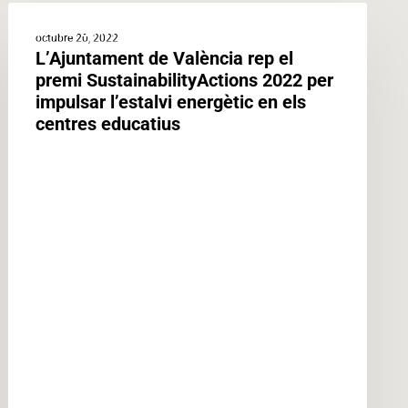
L’Ajuntament
ACTUALITAT
de
octubre 20, 2022
L’Ajuntament de València rep el
València
premi SustainabilityActions 2022 per
rep
impulsar l’estalvi energètic en els
el
centres educatius
premi
SustainabilityActions
2022
per
impulsar
l’estalvi
energètic
en
els
centres
educatius