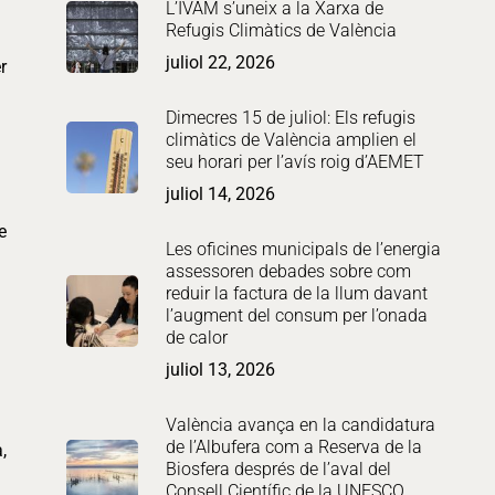
L’IVAM s’uneix a la Xarxa de
Refugis Climàtics de València
juliol 22, 2026
r
Dimecres 15 de juliol: Els refugis
climàtics de València amplien el
seu horari per l’avís roig d’AEMET
juliol 14, 2026
e
Les oficines municipals de l’energia
assessoren debades sobre com
reduir la factura de la llum davant
l’augment del consum per l’onada
de calor
u
juliol 13, 2026
València avança en la candidatura
de l’Albufera com a Reserva de la
,
Biosfera després de l’aval del
Consell Científic de la UNESCO