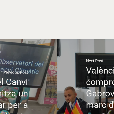
Next Post
Valènci
Previous Post
el Canvi
compro
itza un
Gabrovo
ar per a
marc d