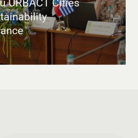
u URBACT Cities
tainability
nance