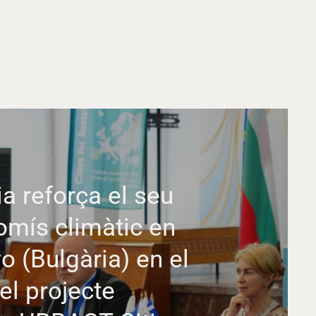
a reforça el seu
mís climàtic en
 (Bulgària) en el
el projecte