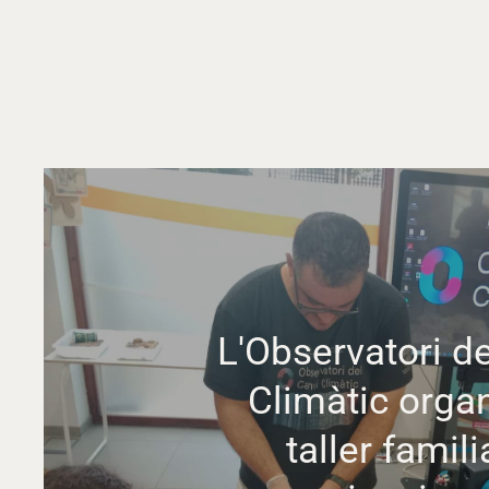
L'Observatori d
Climàtic organ
taller famili