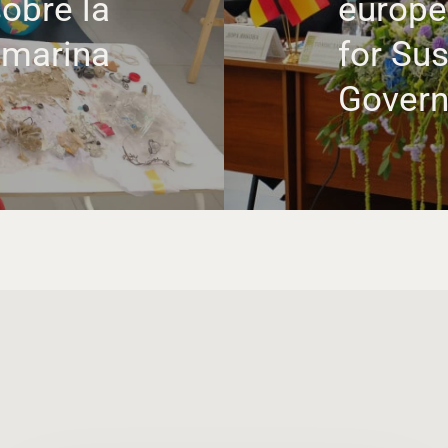
obre la
europe
 marina
for Sus
Gover