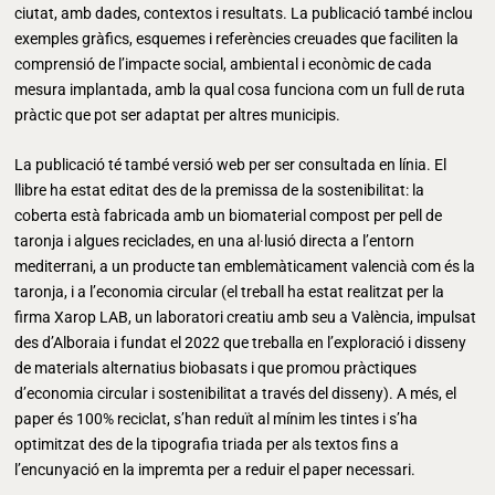
ciutat, amb dades, contextos i resultats. La publicació també inclou
exemples gràfics, esquemes i referències creuades que faciliten la
comprensió de l’impacte social, ambiental i econòmic de cada
mesura implantada, amb la qual cosa funciona com un full de ruta
pràctic que pot ser adaptat per altres municipis.
La publicació té també versió web per ser consultada en línia. El
llibre ha estat editat des de la premissa de la sostenibilitat: la
coberta està fabricada amb un biomaterial compost per pell de
taronja i algues reciclades, en una al·lusió directa a l’entorn
mediterrani, a un producte tan emblemàticament valencià com és la
taronja, i a l’economia circular (el treball ha estat realitzat per la
firma Xarop LAB, un laboratori creatiu amb seu a València, impulsat
des d’Alboraia i fundat el 2022 que treballa en l’exploració i disseny
de materials alternatius biobasats i que promou pràctiques
d’economia circular i sostenibilitat a través del disseny). A més, el
paper és 100% reciclat, s’han reduït al mínim les tintes i s’ha
optimitzat des de la tipografia triada per als textos fins a
l’encunyació en la impremta per a reduir el paper necessari.