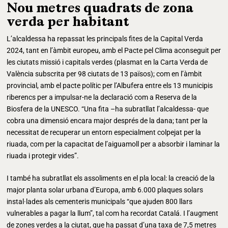
Nou metres quadrats de zona
verda per habitant
L’alcaldessa ha repassat les principals fites de la Capital Verda
2024, tant en l’àmbit europeu, amb el Pacte pel Clima aconseguit per
les ciutats missió i capitals verdes (plasmat en la Carta Verda de
València subscrita per 98 ciutats de 13 països); com en l’àmbit
provincial, amb el pacte polític per l’Albufera entre els 13 municipis
riberencs per a impulsar-ne la declaració com a Reserva de la
Biosfera de la UNESCO. “Una fita –ha subratllat l’alcaldessa- que
cobra una dimensió encara major després de la dana; tant per la
necessitat de recuperar un entorn especialment colpejat per la
riuada, com per la capacitat de l’aiguamoll per a absorbir i laminar la
riuada i protegir vides”.
I també ha subratllat els assoliments en el pla local: la creació de la
major planta solar urbana d’Europa, amb 6.000 plaques solars
instal·lades als cementeris municipals “que ajuden 800 llars
vulnerables a pagar la llum”, tal com ha recordat Catalá. I l’augment
de zones verdes a la ciutat, que ha passat d’una taxa de 7,5 metres