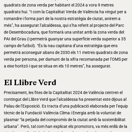
quadrats de zona verda per habitant el 2024 a vora 9 metres
quadrats hui. “I com la Capitalitat Verda de València ha vingut per a
romandre i forma part de la nostra estratègia de ciutat, anirem a
més”, ha assegurat l’alcaldessa, qui s’ha referit al projecte del Parc
de Desembocadura, que formarà una unitat amb la zona verda del
PAI del Grau (i permetrà guanyar una superfície verda superior a 35
camps de futbol). “És la nau capitana d’una estratègia que ens
permetrà aconseguir abans de 2030 els 11 metres quadrats de zona
verda per persona, per damunt de la xifra recomanada per l’OMS per
a eixe horitzó i que se situa en els 10 metres”, ha assegurat.
El Llibre Verd
Precisament, les fites de la Capitalitat 2024 de València centren el
contingut del Llibre Verd que l’alcaldessa ha presentat este dijous al
Palau de l’Exposició. Es tracta d’una publicació elaborada per l’equip
tècnic de la Fundació València Clima i Energia amb la voluntat de
plasmar “la petjada del compromís de la ciutat amb la sostenibilitat
urbana”. Però, tal com han explicat els promotors, va més enllà de la