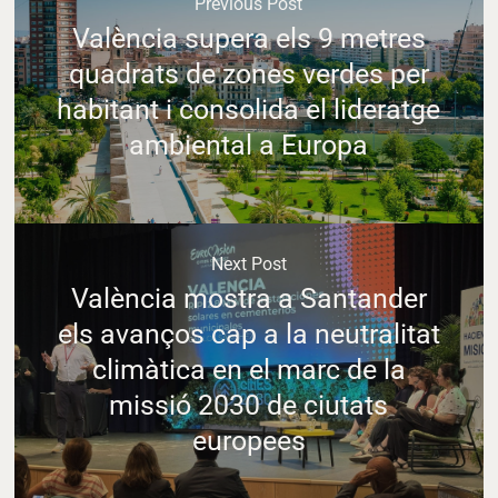
Previous Post
València supera els 9 metres
quadrats de zones verdes per
habitant i consolida el lideratge
ambiental a Europa
Next Post
València mostra a Santander
els avanços cap a la neutralitat
climàtica en el marc de la
missió 2030 de ciutats
europees