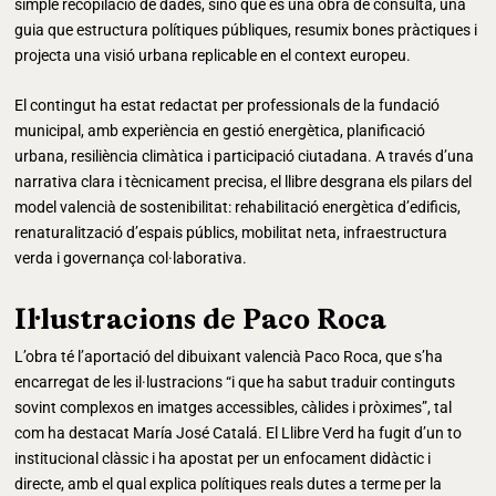
simple recopilació de dades, sinó que és una obra de consulta, una
guia que estructura polítiques públiques, resumix bones pràctiques i
projecta una visió urbana replicable en el context europeu.
El contingut ha estat redactat per professionals de la fundació
municipal, amb experiència en gestió energètica, planificació
urbana, resiliència climàtica i participació ciutadana. A través d’una
narrativa clara i tècnicament precisa, el llibre desgrana els pilars del
model valencià de sostenibilitat: rehabilitació energètica d’edificis,
renaturalització d’espais públics, mobilitat neta, infraestructura
verda i governança col·laborativa.
Il·lustracions de Paco Roca
L’obra té l’aportació del dibuixant valencià Paco Roca, que s’ha
encarregat de les il·lustracions “i que ha sabut traduir continguts
sovint complexos en imatges accessibles, càlides i pròximes”, tal
com ha destacat María José Catalá. El Llibre Verd ha fugit d’un to
institucional clàssic i ha apostat per un enfocament didàctic i
directe, amb el qual explica polítiques reals dutes a terme per la