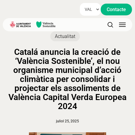
Skip
Contacte
to
main
Menu
content
search
Actualitat
Catalá anuncia la creació de
‘València Sostenible’, el nou
organisme municipal d’acció
climàtica per consolidar i
projectar els assoliments de
València Capital Verda Europea
2024
juliol 25, 2025