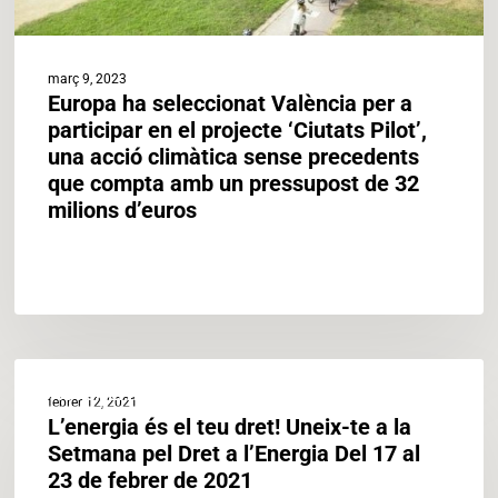
Pilot’,
una
acció
març 9, 2023
climàtica
Europa ha seleccionat València per a
sense
participar en el projecte ‘Ciutats Pilot’,
precedents
una acció climàtica sense precedents
que
que compta amb un pressupost de 32
compta
milions d’euros
amb
un
pressupost
de
32
milions
L’energia
d’euros
ACTUALITAT
és
febrer 12, 2021
el
L’energia és el teu dret! Uneix-te a la
teu
Setmana pel Dret a l’Energia Del 17 al
dret!
23 de febrer de 2021