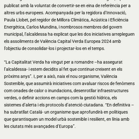
publicat amb la voluntat de convertir-se en eina de referència per a
altres urbs europees. Acompanyada per la regidora d’Innovació,
Paula Llobet, pel regidor de Millora Climàtica, Acústica i Eficiència
Energètica, Carlos Mundina, i nombrosos membres del govern
municipal, l’alcaldessa ha explicat que les dos iniciatives arrepleguen
els assoliments de València Capital Verda Europea 2024 amb
l’objectiu de consolidar-los i projectar-los en el temps.
“La Capitalitat Verda ha vingut per a romandre –ha assegurat
l’alcaldessa- i estem decidits al fet que continue creixent en els
pròxims anys”. I, per a això, naix el nou organisme, València
Sostenible, que assumirà iniciatives com avaluar riscos de fenòmens
com onades de calor o inundacions, desenrotllar infraestructures
verdes, o definir accions en camps com la gestió hídrica, els
sistemes d’alerta i els protocols d’atenció ciutadana. “En definitiva –
ha subratllat Catalá- un organisme que aprofundirà en polítiques
que garantisquen un model urbà sostenible i resilient, en línia amb
les ciutats més avançades d’Europa”.