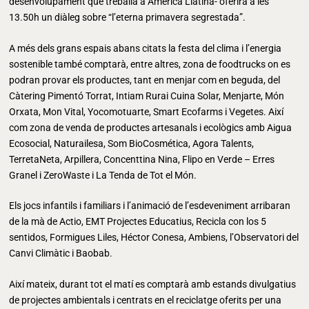
desenvolupament que treballa a Amèrica Llatina- oferirà a les
13.50h un diàleg sobre “l’eterna primavera segrestada”.
A més dels grans espais abans citats la festa del clima i l’energia
sostenible també comptarà, entre altres, zona de foodtrucks on es
podran provar els productes, tant en menjar com en beguda, del
Càtering Pimentó Torrat, Intiam Rurai Cuina Solar, Menjarte, Món
Orxata, Mon Vital, Yocomotuarte, Smart Ecofarms i Vegetes. Així
com zona de venda de productes artesanals i ecològics amb Aigua
Ecosocial, Naturailesa, Som BioCosmética, Agora Talents,
TerretaNeta, Arpillera, Concenttina Nina, Flipo en Verde – Erres
Granel i ZeroWaste i La Tenda de Tot el Món.
Els jocs infantils i familiars i l’animació de l’esdeveniment arribaran
de la mà de Actio, EMT Projectes Educatius, Recicla con los 5
sentidos, Formigues Liles, Héctor Conesa, Ambiens, l’Observatori del
Canvi Climàtic i Baobab.
Així mateix, durant tot el matí es comptarà amb estands divulgatius
de projectes ambientals i centrats en el reciclatge oferits per una