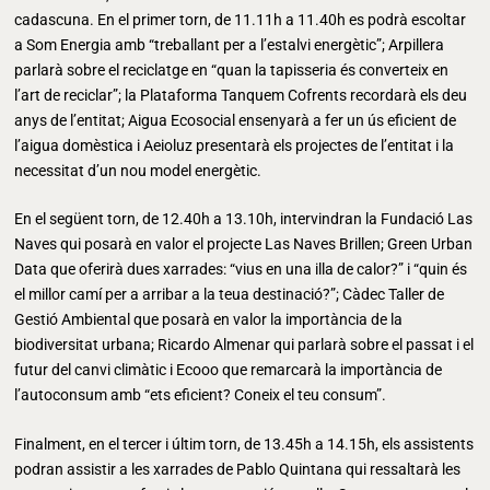
cadascuna. En el primer torn, de 11.11h a 11.40h es podrà escoltar
a Som Energia amb “treballant per a l’estalvi energètic”; Arpillera
parlarà sobre el reciclatge en “quan la tapisseria és converteix en
l’art de reciclar”; la Plataforma Tanquem Cofrents recordarà els deu
anys de l’entitat; Aigua Ecosocial ensenyarà a fer un ús eficient de
l’aigua domèstica i Aeioluz presentarà els projectes de l’entitat i la
necessitat d’un nou model energètic.
En el següent torn, de 12.40h a 13.10h, intervindran la Fundació Las
Naves qui posarà en valor el projecte Las Naves Brillen; Green Urban
Data que oferirà dues xarrades: “vius en una illa de calor?” i “quin és
el millor camí per a arribar a la teua destinació?”; Càdec Taller de
Gestió Ambiental que posarà en valor la importància de la
biodiversitat urbana; Ricardo Almenar qui parlarà sobre el passat i el
futur del canvi climàtic i Ecooo que remarcarà la importància de
l’autoconsum amb “ets eficient? Coneix el teu consum”.
Finalment, en el tercer i últim torn, de 13.45h a 14.15h, els assistents
podran assistir a les xarrades de Pablo Quintana qui ressaltarà les