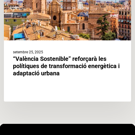
energètica
i
adaptació
urbana
setembre 25, 2025
“València Sostenible” reforçarà les
polítiques de transformació energètica i
adaptació urbana