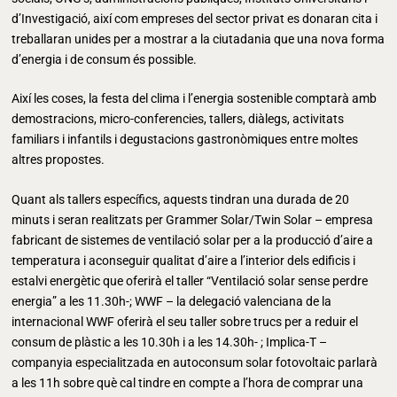
d’Investigació, així com empreses del sector privat es donaran cita i
treballaran unides per a mostrar a la ciutadania que una nova forma
d’energia i de consum és possible.
Així les coses, la festa del clima i l’energia sostenible comptarà amb
demostracions, micro-conferencies, tallers, diàlegs, activitats
familiars i infantils i degustacions gastronòmiques entre moltes
altres propostes.
Quant als tallers específics, aquests tindran una durada de 20
minuts i seran realitzats per Grammer Solar/Twin Solar – empresa
fabricant de sistemes de ventilació solar per a la producció d’aire a
temperatura i aconseguir qualitat d’aire a l’interior dels edificis i
estalvi energètic que oferirà el taller “Ventilació solar sense perdre
energia” a les 11.30h-; WWF – la delegació valenciana de la
internacional WWF oferirà el seu taller sobre trucs per a reduir el
consum de plàstic a les 10.30h i a les 14.30h- ; Implica-T –
companyia especialitzada en autoconsum solar fotovoltaic parlarà
a les 11h sobre què cal tindre en compte a l’hora de comprar una