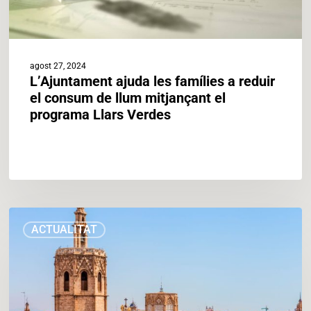
mitjançant
el
programa
Llars
agost 27, 2024
Verdes
L’Ajuntament ajuda les famílies a reduir
el consum de llum mitjançant el
programa Llars Verdes
“València
ACTUALITAT
Sostenible”
reforçarà
les
polítiques
de
transformació