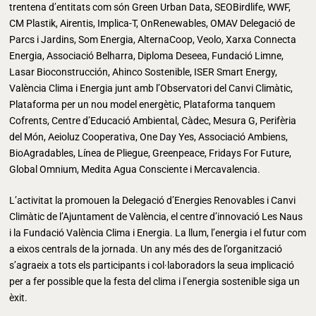
trentena d’entitats com són Green Urban Data, SEOBirdlife, WWF,
CM Plastik, Airentis, Implica-T, OnRenewables, OMAV Delegació de
Parcs i Jardins, Som Energia, AlternaCoop, Veolo, Xarxa Connecta
Energia, Associació Belharra, Diploma Deseea, Fundació Limne,
Lasar Bioconstrucción, Ahinco Sostenible, ISER Smart Energy,
València Clima i Energia junt amb l’Observatori del Canvi Climàtic,
Plataforma per un nou model energètic, Plataforma tanquem
Cofrents, Centre d’Educació Ambiental, Càdec, Mesura G, Perifèria
del Món, Aeioluz Cooperativa, One Day Yes, Associació Ambiens,
BioAgradables, Línea de Pliegue, Greenpeace, Fridays For Future,
Global Omnium, Medita Agua Consciente i Mercavalencia.
L’activitat la promouen la Delegació d’Energies Renovables i Canvi
Climàtic de l’Ajuntament de València, el centre d’innovació Les Naus
i la Fundació València Clima i Energia. La llum, l’energia i el futur com
a eixos centrals de la jornada. Un any més des de l’organització
s’agraeix a tots els participants i col·laboradors la seua implicació
per a fer possible que la festa del clima i l’energia sostenible siga un
èxit.