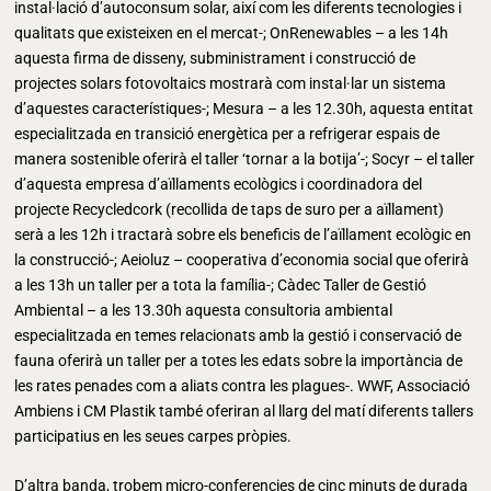
instal·lació d’autoconsum solar, així com les diferents tecnologies i
qualitats que existeixen en el mercat-; OnRenewables – a les 14h
aquesta firma de disseny, subministrament i construcció de
projectes solars fotovoltaics mostrarà com instal·lar un sistema
d’aquestes característiques-; Mesura – a les 12.30h, aquesta entitat
especialitzada en transició energètica per a refrigerar espais de
manera sostenible oferirà el taller ‘tornar a la botija’-; Socyr – el taller
d’aquesta empresa d’aïllaments ecològics i coordinadora del
projecte Recycledcork (recollida de taps de suro per a aïllament)
serà a les 12h i tractarà sobre els beneficis de l’aïllament ecològic en
la construcció-; Aeioluz – cooperativa d’economia social que oferirà
a les 13h un taller per a tota la família-; Càdec Taller de Gestió
Ambiental – a les 13.30h aquesta consultoria ambiental
especialitzada en temes relacionats amb la gestió i conservació de
fauna oferirà un taller per a totes les edats sobre la importància de
les rates penades com a aliats contra les plagues-. WWF, Associació
Ambiens i CM Plastik també oferiran al llarg del matí diferents tallers
participatius en les seues carpes pròpies.
D’altra banda, trobem micro-conferencies de cinc minuts de durada