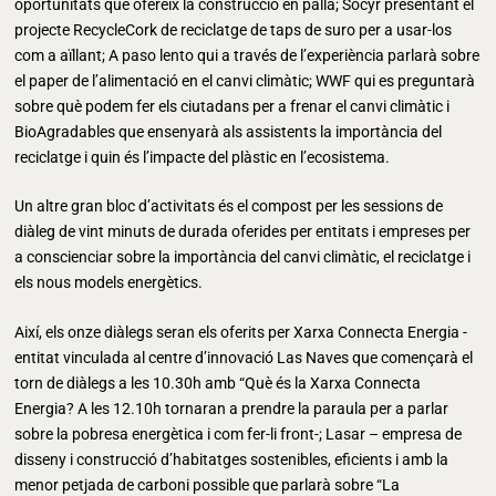
oportunitats que ofereix la construcció en palla; Socyr presentant el
projecte RecycleCork de reciclatge de taps de suro per a usar-los
com a aïllant; A paso lento qui a través de l’experiència parlarà sobre
el paper de l’alimentació en el canvi climàtic; WWF qui es preguntarà
sobre què podem fer els ciutadans per a frenar el canvi climàtic i
BioAgradables que ensenyarà als assistents la importància del
reciclatge i quin és l’impacte del plàstic en l’ecosistema.
Un altre gran bloc d’activitats és el compost per les sessions de
diàleg de vint minuts de durada oferides per entitats i empreses per
a conscienciar sobre la importància del canvi climàtic, el reciclatge i
els nous models energètics.
Així, els onze diàlegs seran els oferits per Xarxa Connecta Energia -
entitat vinculada al centre d’innovació Las Naves que començarà el
torn de diàlegs a les 10.30h amb “Què és la Xarxa Connecta
Energia? A les 12.10h tornaran a prendre la paraula per a parlar
sobre la pobresa energètica i com fer-li front-; Lasar – empresa de
disseny i construcció d’habitatges sostenibles, eficients i amb la
menor petjada de carboni possible que parlarà sobre “La