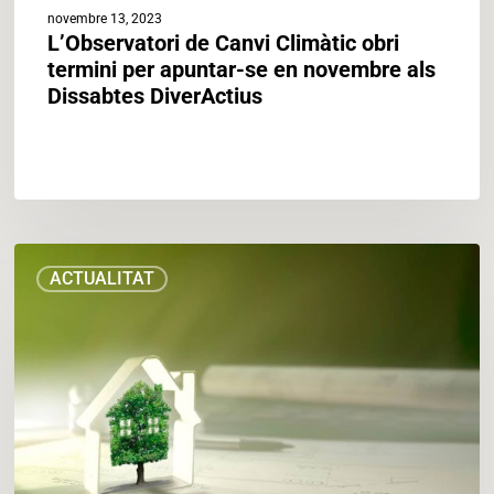
DiverActius
novembre 13, 2023
L’Observatori de Canvi Climàtic obri
termini per apuntar-se en novembre als
Dissabtes DiverActius
L’Ajuntament
ACTUALITAT
ajuda
les
famílies
a
reduir
el
consum
de
llum