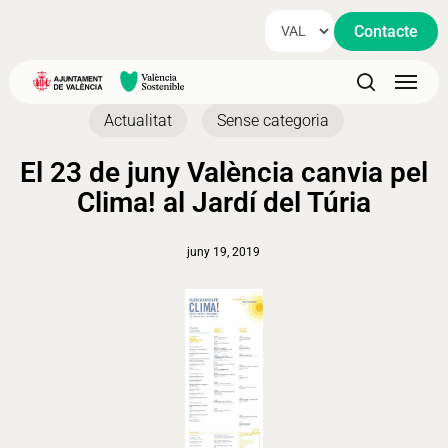
Skip
Contacte
to
main
Menu
content
search
Actualitat
Sense categoria
El 23 de juny València canvia pel
Clima! al Jardí del Túria
juny 19, 2019