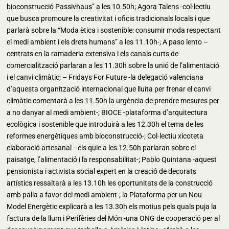
bioconstrucció Passivhaus” a les 10.50h; Agora Talens -col·lectiu
que busca promoure la creativitat i oficis tradicionals locals i que
parlarà sobre la “Moda ètica i sostenible: consumir moda respectant
el medi ambient i els drets humans” a les 11.10h-; A paso lento –
centrats en la ramaderia extensiva i els canals curts de
comercialització parlaran a les 11.30h sobre la unió de l’alimentació
i el canvi climàtic; – Fridays For Future -la delegació valenciana
d’aquesta organització internacional que lluita per frenar el canvi
climàtic comentarà a les 11.50h la urgència de prendre mesures per
a no danyar al medi ambient-; BIOCE -plataforma d’arquitectura
ecològica i sostenible que introduirà a les 12.30h el tema de les
reformes energètiques amb bioconstrucció-; Col·lectiu xicoteta
elaboració artesanal –els quie a les 12.50h parlaran sobre el
paisatge, l’alimentació i la responsabilitat-; Pablo Quintana -aquest
pensionista i activista social expert en la creació de decorats
artístics ressaltarà a les 13.10h les oportunitats de la construcció
amb palla a favor del medi ambient-; la Plataforma per un Nou
Model Energètic explicarà a les 13.30h els motius pels quals puja la
factura de la llum i Perifèries del Món -una ONG de cooperació per al