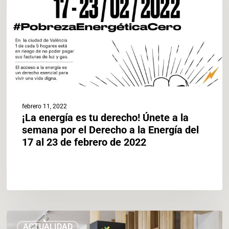
Únete
a
la
semana
por
el
Derecho
a
la
febrero 11, 2022
Energía
¡La energía es tu derecho! Únete a la
del
semana por el Derecho a la Energía del
17
17 al 23 de febrero de 2022
al
23
de
febrero
de
2022
ARRANCA
ACTUALIDAD
LA