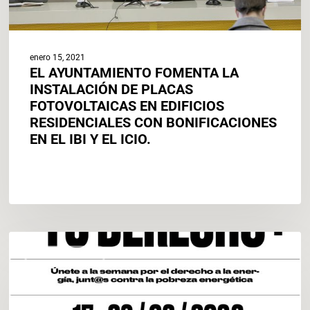
RESIDENCIALES
CON
BONIFICACIONES
EN
enero 15, 2021
EL
EL AYUNTAMIENTO FOMENTA LA
IBI
INSTALACIÓN DE PLACAS
Y
FOTOVOLTAICAS EN EDIFICIOS
EL
RESIDENCIALES CON BONIFICACIONES
ICIO.
EN EL IBI Y EL ICIO.
¡La
ACTUALIDAD
energía
es
tu
derecho!