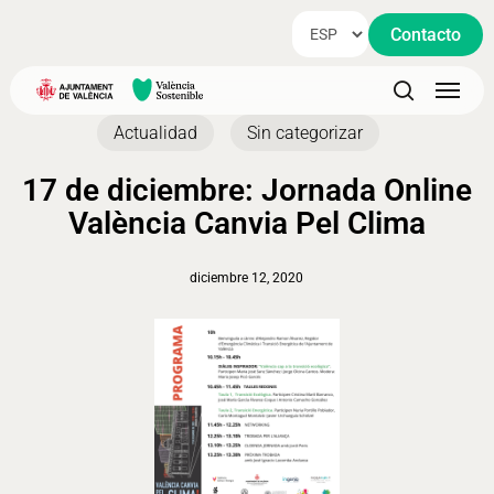
Skip
Contacto
to
main
Menu
content
search
Actualidad
Sin categorizar
17 de diciembre: Jornada Online
València Canvia Pel Clima
diciembre 12, 2020