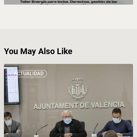
You May Also Like
EL
ACTUALIDAD
AYUNTAMIENTO
FOMENTA
LA
INSTALACIÓN
DE
PLACAS
FOTOVOLTAICAS
EN
EDIFICIOS