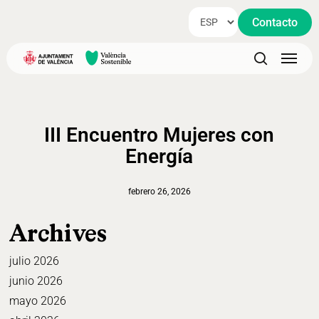
Skip
Contacto
to
main
Menu
content
search
III Encuentro Mujeres con
Energía
febrero 26, 2026
Archives
julio 2026
junio 2026
mayo 2026