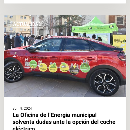
La
ACTUALIDAD
Oficina
de
l’Energia
municipal
solventa
dudas
ante
la
opción
del
coche
eléctrico
abril 9, 2024
La Oficina de l’Energia municipal
solventa dudas ante la opción del coche
eléctrico