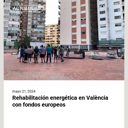
Rehabilitación
ACTUALIDAD
energética
en
València
con
fondos
europeos
mayo 21, 2024
Rehabilitación energética en València
con fondos europeos