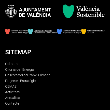
las
Comunidades
Sostenibles
SITEMAP
Qui som
Oficina de l’Energia
Observatori del Canvi Climàtic
Projectes Estratègics
CEMAS
Activitats
Actualitat
Contacte