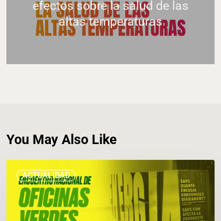
efectos sobre la salud de las
altas temperaturas
You May Also Like
València
ACTUALIDAD
acoge
el
I
Encuentro