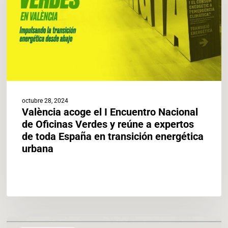
Nacional
de
Oficinas
Verdes
y
reúne
a
expertos
de
octubre 28, 2024
toda
València acoge el I Encuentro Nacional
España
de Oficinas Verdes y reúne a expertos
en
de toda España en transición energética
transición
urbana
energética
urbana
València