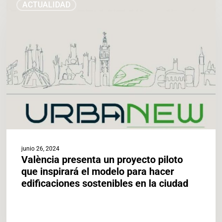
ACTUALIDAD
presenta
un
proyecto
piloto
que
inspirará
el
modelo
para
hacer
edificaciones
sostenibles
en
junio 26, 2024
la
València presenta un proyecto piloto
ciudad
que inspirará el modelo para hacer
edificaciones sostenibles en la ciudad