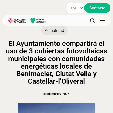
Skip
Contacto
to
main
Menu
content
search
Actualidad
El Ayuntamiento compartirá el
uso de 3 cubiertas fotovoltaicas
municipales con comunidades
energéticas locales de
Benimaclet, Ciutat Vella y
Castellar-l’Oliveral
septiembre 9, 2025