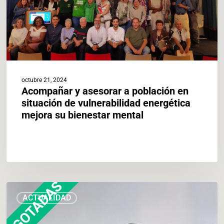
de
vulnerabilidad
energética
mejora
su
bienestar
mental
octubre 21, 2024
Acompañar y asesorar a población en
situación de vulnerabilidad energética
mejora su bienestar mental
AGOTADAS
ACTUALIDAD
–
València
se