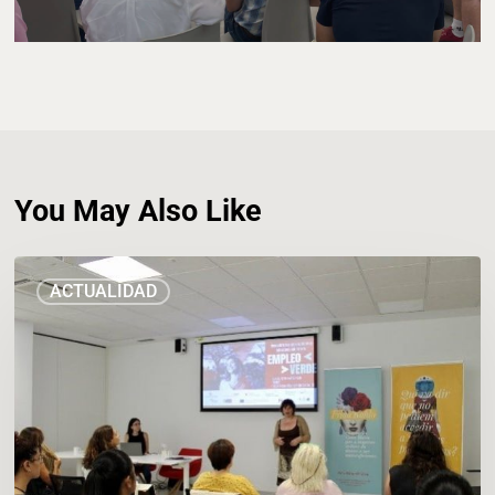
You May Also Like
Charlando
ACTUALIDAD
con
mujeres
en
búsqueda
activa
de
empleo