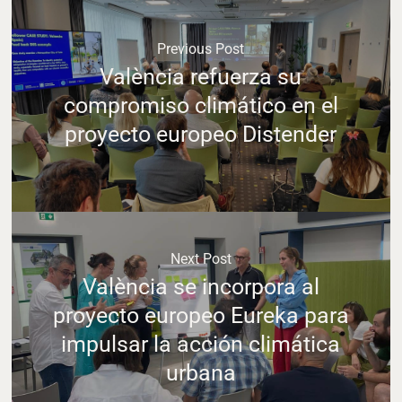
Previous Post
València refuerza su
compromiso climático en el
proyecto europeo Distender
Next Post
València se incorpora al
proyecto europeo Eureka para
impulsar la acción climática
urbana