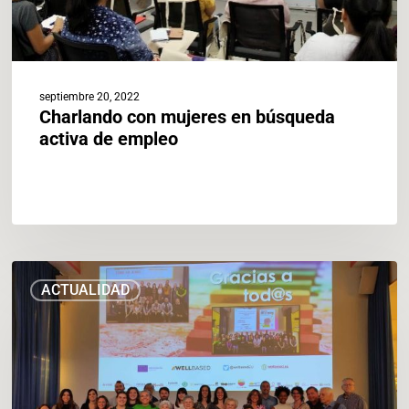
septiembre 20, 2022
Charlando con mujeres en búsqueda
activa de empleo
Acompañar
ACTUALIDAD
y
asesorar
a
población
en
situación