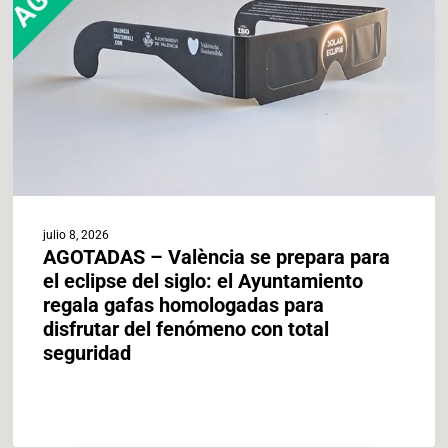
prepara
para
el
eclipse
del
siglo:
el
Ayuntamiento
regala
gafas
julio 8, 2026
homologadas
AGOTADAS – València se prepara para
para
el eclipse del siglo: el Ayuntamiento
disfrutar
regala gafas homologadas para
del
disfrutar del fenómeno con total
fenómeno
seguridad
con
total
seguridad