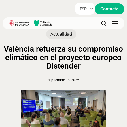
Skip
Contacto
to
main
Menu
content
search
Actualidad
València refuerza su compromiso
climático en el proyecto europeo
Distender
septiembre 18, 2025