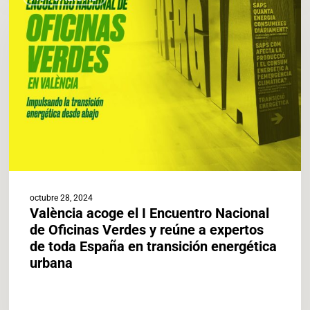
el
I
Encuentro
Nacional
de
Oficinas
Verdes
y
reúne
a
expertos
de
octubre 28, 2024
toda
València acoge el I Encuentro Nacional
España
de Oficinas Verdes y reúne a expertos
en
de toda España en transición energética
transición
urbana
energética
urbana