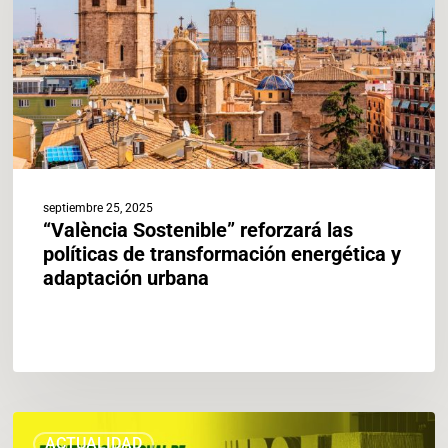
de
transformación
energética
y
adaptación
urbana
septiembre 25, 2025
“València Sostenible” reforzará las
políticas de transformación energética y
adaptación urbana
València
ACTUALIDAD
acoge