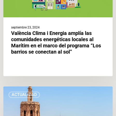
al
Marítim
en
el
marco
septiembre 23, 2024
del
València Clima i Energia amplía las
programa
comunidades energéticas locales al
“Los
Marítim en el marco del programa “Los
barrios
barrios se conectan al sol”
se
conectan
al
sol”
“València
ACTUALIDAD
Sostenible”
reforzará
las
políticas