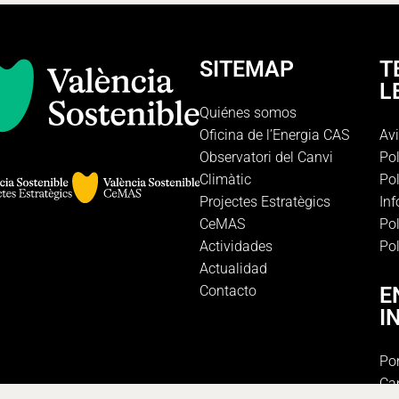
SITEMAP
T
L
Quiénes somos
Oficina de l’Energia CAS
Avi
Observatori del Canvi
Pol
Climàtic
Pol
Projectes Estratègics
In
CeMAS
Pol
Actividades
Pol
Actualidad
Contacto
E
I
Por
Ca