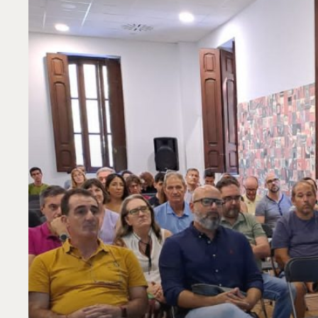
CELEBRA
SU
PRIMER
ENCUENTRO
DE
COMUNIDADES
ENERGÉTICAS
LOCALES