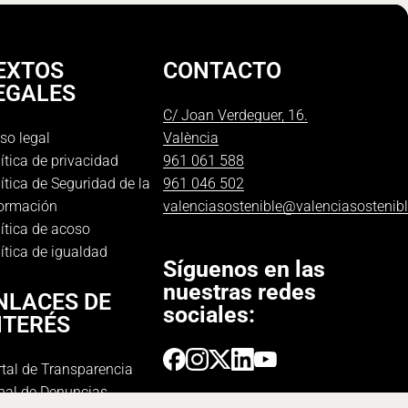
EXTOS
CONTACTO
EGALES
C/ Joan Verdeguer, 16.
so legal
València
ítica de privacidad
961 061 588
ítica de Seguridad de la
961 046 502
formación
valenciasostenible@valenciasostenib
ítica de acoso
ítica de igualdad
Síguenos en las
nuestras redes
NLACES DE
sociales:
NTERÉS
tal de Transparencia
nal de Denuncias