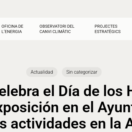
OFICINA DE
OBSERVATORI DEL
PROJECTES
L’ENERGIA
CANVI CLIMÀTIC
ESTRATÈGICS
ficina de l’Energia
Observatori del Canvi Climàtic
CEMAS
acturas
Actividades por el Clima
Jornadas y talleres
Cultura de transición
recho a la energía
Calentamiento Global
Recursos y materiales
Actividades
Actualidad
Sin categorizar
orro y rehabilitación
Recursos y materiales
Contacto
Ayudas y materiales
nergías renovables
Contacto
Contacto
elebra el Día de lo
xposición en el Ayun
s actividades en la 