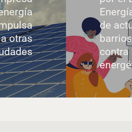
energía
Energí
impulsa
de act
 a otras
barrio
iudades
contra
energé