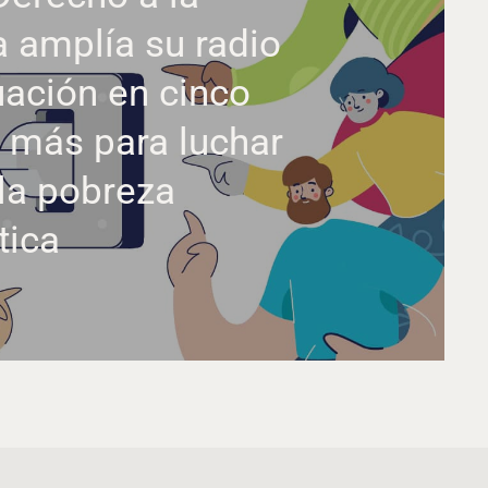
a amplía su radio
uación en cinco
s más para luchar
 la pobreza
tica