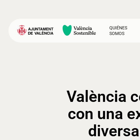
Skip
to
main
content
QUIÉNES
SOMOS
Presione Enter para buscar o ESC para cerrar
O
F
De
Ah
E
València c
con una e
diversa