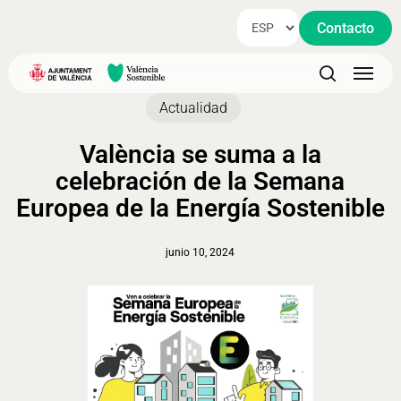
Skip
Contacto
to
main
Menu
content
search
Actualidad
València se suma a la
celebración de la Semana
Europea de la Energía Sostenible
junio 10, 2024