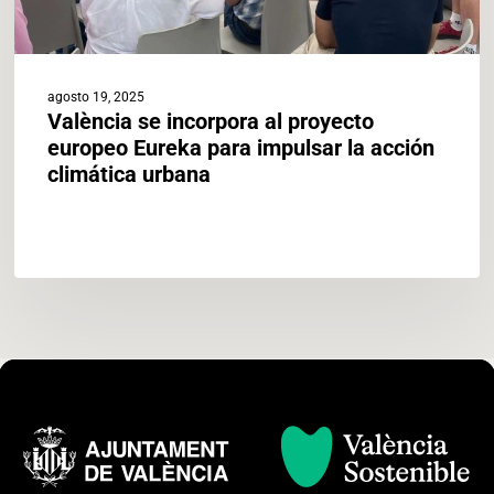
acción
climática
urbana
agosto 19, 2025
València se incorpora al proyecto
europeo Eureka para impulsar la acción
climática urbana