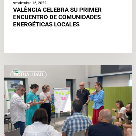
septiembre 16, 2022
VALÈNCIA CELEBRA SU PRIMER
ENCUENTRO DE COMUNIDADES
ENERGÉTICAS LOCALES
València
ACTUALIDAD
se
incorpora
al
proyecto
europeo
Eureka
para
impulsar
la