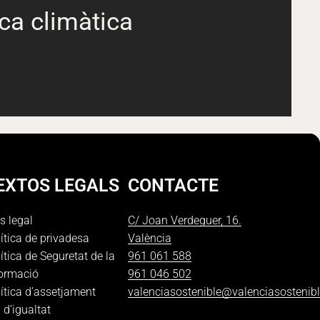
ca climàtica
EXTOS LEGALS
CONTACTE
s legal
C/ Joan Verdeguer, 16.
ítica de privadesa
València
ítica de Seguretat de la
961 061 588
formació
961 046 502
ítica d’assetjament
valenciasostenible@valenciasostenib
 d’igualtat