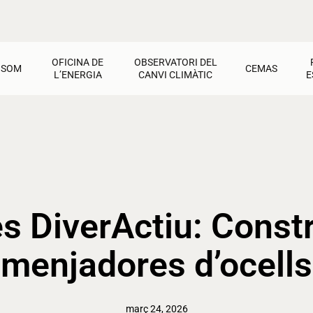
OFICINA DE
OBSERVATORI DEL
 SOM
CEMAS
L’ENERGIA
CANVI CLIMÀTIC
E
CEMAS
Oficina de l’Energia
Observatori del Canvi Climàtic
Jornadas i tallers
Factures
Activitats pel Clima
Cultura de transició
Recursos i materials
Dret a l’energia
Calfament Global
Activitats
Contacte
Estalvi i rehabilitació
Recursos i materials
Ajudes i materials
Energies renovables
Contacte
Contacte
s DiverActiu: Const
menjadores d’ocells
març 24, 2026