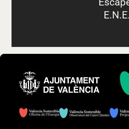
Escap
E.N.E