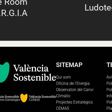
e Room
Ludote
.R.G.I.A
SITEMAP
T
Qui som
Aví
Oficina de l’Energia
Pol
Observatori del Canvi
Pol
Climàtic
In
Projectes Estratègics
Pol
CEMAS
Pla