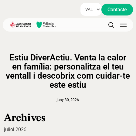
Skip
Contacte
to
main
Menu
content
search
Estiu DiverActiu. Venta la calor
en família: personalitza el teu
ventall i descobrix com cuidar-te
este estiu
juny 30, 2026
Archives
juliol 2026