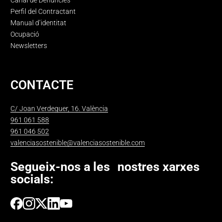
Canal de Denúncies
Perfil del Contractant
Manual d’identitat
Ocupació
Newsletters
CONTACTE
C/ Joan Verdeguer, 16. València
961 061 588
961 046 502
valenciasostenible@valenciasostenible.com
Segueix-nos a les nostres xarxes
socials: