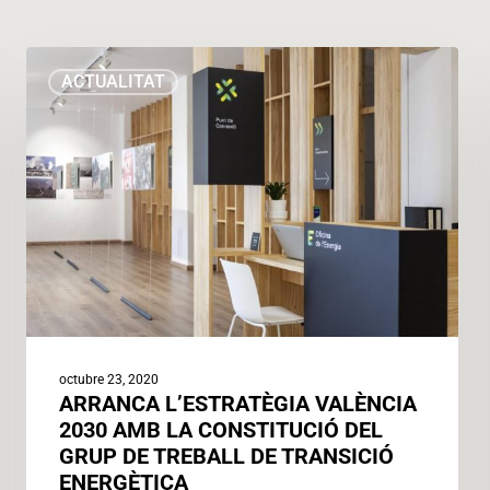
ARRANCA
ACTUALITAT
L’ESTRATÈGIA
VALÈNCIA
2030
AMB
LA
CONSTITUCIÓ
DEL
GRUP
DE
TREBALL
DE
octubre 23, 2020
TRANSICIÓ
ARRANCA L’ESTRATÈGIA VALÈNCIA
ENERGÈTICA
2030 AMB LA CONSTITUCIÓ DEL
GRUP DE TREBALL DE TRANSICIÓ
ENERGÈTICA