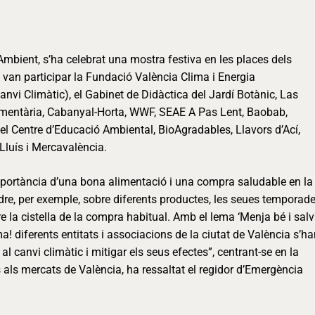
Ambient, s’ha celebrat una mostra festiva en les places dels
 van participar la Fundació València Clima i Energia
 Canvi Climàtic), el Gabinet de Didàctica del Jardí Botànic, Las
limentària, Cabanyal-Horta, WWF, SEAE A Pas Lent, Baobab,
 el Centre d’Educació Ambiental, BioAgradables, Llavors d’Ací,
 Lluís i Mercavalència.
mportància d’una bona alimentació i una compra saludable en la
endre, per exemple, sobre diferents productes, les seues temporad
e la cistella de la compra habitual. Amb el lema ‘Menja bé i sal
a! diferents entitats i associacions de la ciutat de València s’h
 al canvi climàtic i mitigar els seus efectes”, centrant-se en la
 als mercats de València, ha ressaltat el regidor d’Emergència