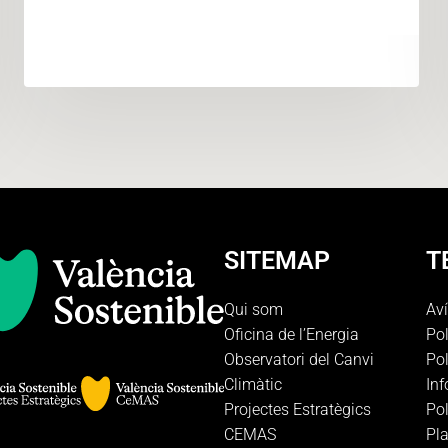
SITEMAP
T
Qui som
Aví
Oficina de l’Energia
Pol
Observatori del Canvi
Pol
Climàtic
In
Projectes Estratègics
Pol
CEMAS
Pla