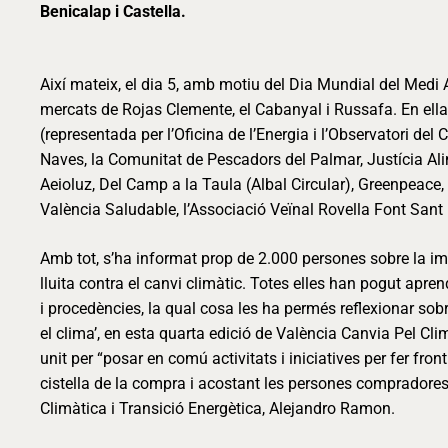
Benicalap i Castella.
Així mateix, el dia 5, amb motiu del Dia Mundial del Medi 
mercats de Rojas Clemente, el Cabanyal i Russafa. En ella
(representada per l’Oficina de l’Energia i l’Observatori del
Naves, la Comunitat de Pescadors del Palmar, Justícia A
Aeioluz, Del Camp a la Taula (Albal Circular), Greenpeace,
València Saludable, l’Associació Veïnal Rovella Font Sant
Amb tot, s’ha informat prop de 2.000 persones sobre la i
lluita contra el canvi climàtic. Totes elles han pogut apr
i procedències, la qual cosa les ha permés reflexionar sobr
el clima’, en esta quarta edició de València Canvia Pel Clim
unit per “posar en comú activitats i iniciatives per fer front
cistella de la compra i acostant les persones compradores
Climàtica i Transició Energètica, Alejandro Ramon.