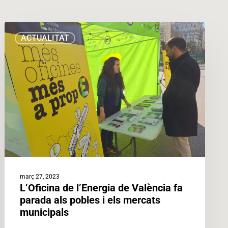
L’Oficina
ACTUALITAT
de
l’Energia
de
València
fa
parada
als
pobles
i
els
mercats
març 27, 2023
municipals
L’Oficina de l’Energia de València fa
parada als pobles i els mercats
municipals