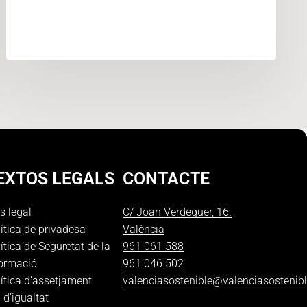
EXTOS LEGALS
CONTACTE
s legal
C/ Joan Verdeguer, 16.
ítica de privadesa
València
ítica de Seguretat de la
961 061 588
formació
961 046 502
ítica d’assetjament
valenciasostenible@valenciasostenib
 d’igualtat