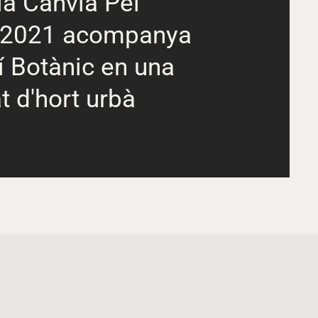
ia Canvia Pel
 2021 acompanya
í Botànic en una
at d'hort urbà