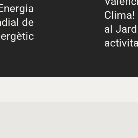
Valènc
'Energia
Clima!
dial de
al Jard
nergètic
activit