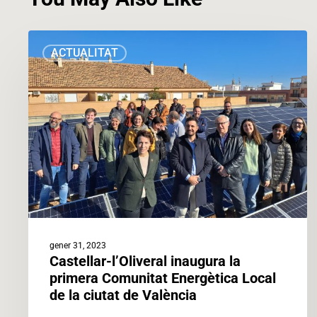
Castellar-
ACTUALITAT
l’Oliveral
inaugura
la
primera
Comunitat
Energètica
Local
de
la
ciutat
de
gener 31, 2023
València
Castellar-l’Oliveral inaugura la
primera Comunitat Energètica Local
de la ciutat de València