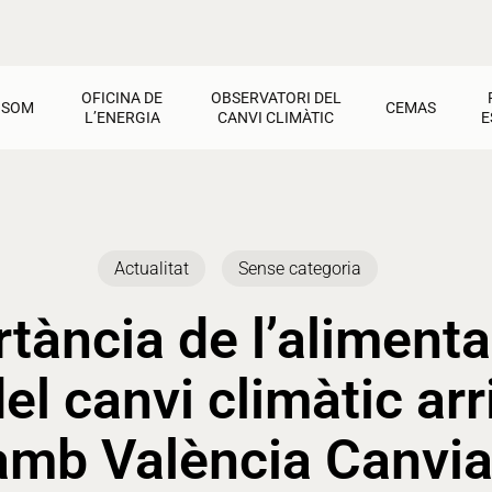
OFICINA DE
OBSERVATORI DEL
 SOM
CEMAS
L’ENERGIA
CANVI CLIMÀTIC
E
CEMAS
Oficina de l’Energia
Observatori del Canvi Climàtic
Jornadas i tallers
Factures
Activitats pel Clima
Cultura de transició
Recursos i materials
Dret a l’energia
Calfament Global
Activitats
Actualitat
Sense categoria
Contacte
Estalvi i rehabilitació
Recursos i materials
Ajudes i materials
Energies renovables
Contacte
Contacte
tància de l’alimenta
el canvi climàtic ar
mb València Canvia