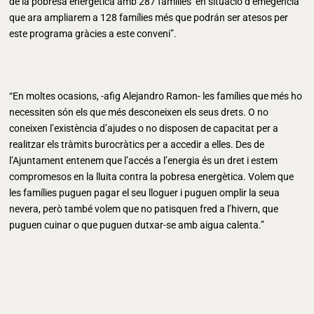
de la pobresa energètica amb 287 famílies en situació d’emegència
que ara ampliarem a 128 famílies més que podrán ser atesos per
este programa gràcies a este conveni”.
“En moltes ocasions, -afig Alejandro Ramon- les famílies que més ho
necessiten són els que més desconeixen els seus drets. O no
coneixen l’existència d’ajudes o no disposen de capacitat per a
realitzar els tràmits burocràtics per a accedir a elles. Des de
l’Ajuntament entenem que l’accés a l’energia és un dret i estem
compromesos en la lluita contra la pobresa energètica. Volem que
les famílies puguen pagar el seu lloguer i puguen omplir la seua
nevera, però també volem que no patisquen fred a l’hivern, que
puguen cuinar o que puguen dutxar-se amb aigua calenta.”