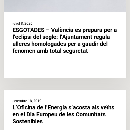
l’Ajuntament
regala
ulleres
homologades
juliol 8, 2026
per
ESGOTADES – València es prepara per a
a
l’eclipsi del segle: l’Ajuntament regala
gaudir
ulleres homologades per a gaudir del
del
fenomen amb total seguretat
fenomen
amb
total
seguretat
L’Oficina
ACTUALITAT
de
setembre 18, 2019
l’Energia
L’Oficina de l’Energia s’acosta als veïns
s’acosta
en el Dia Europeu de les Comunitats
als
Sostenibles
veïns