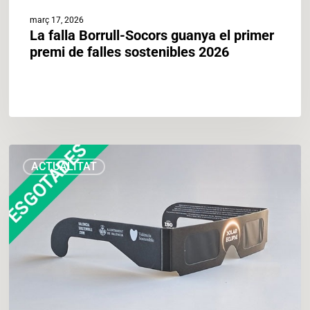
març 17, 2026
La falla Borrull-Socors guanya el primer
premi de falles sostenibles 2026
ESGOTADES
ACTUALITAT
–
València
es
prepara
per
a
l’eclipsi
del
segle: