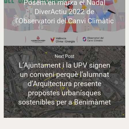
Posem en marxa el Nadal
DiverActiu 2022 de
l’Observatori del Canvi Climàtic
Next Post
L’Ajuntament i la UPV signen
un conveni perquè l’alumnat
d’Arquitectura presente
propostes urbanísques
sostenibles per a Benimàmet