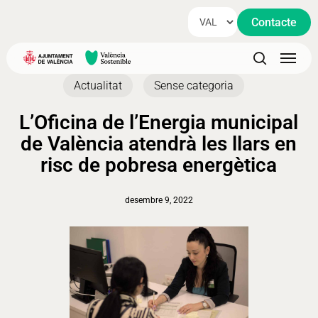
Skip
Contacte
to
main
Menu
content
search
Actualitat
Sense categoria
L’Oficina de l’Energia municipal
de València atendrà les llars en
risc de pobresa energètica
desembre 9, 2022