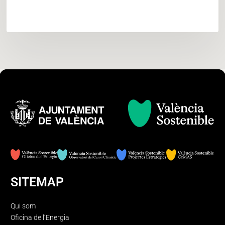
en
el
Dia
Europeu
de
les
Comunitats
Sostenibles
SITEMAP
Qui som
Oficina de l’Energia