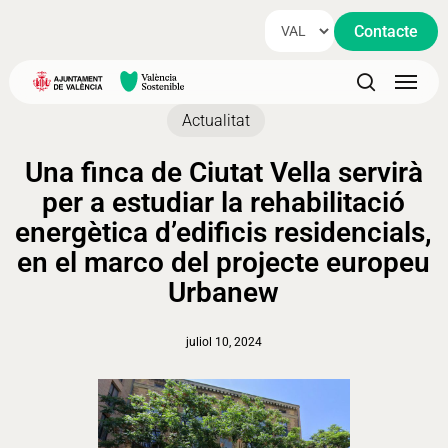
Skip
Contacte
to
main
Menu
content
search
Actualitat
Una finca de Ciutat Vella servirà
per a estudiar la rehabilitació
energètica d’edificis residencials,
en el marco del projecte europeu
Urbanew
juliol 10, 2024