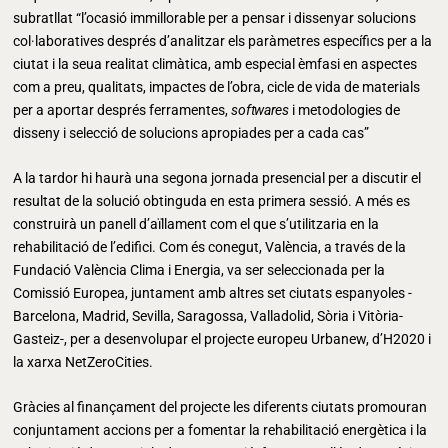
subratllat “l’ocasió immillorable per a pensar i dissenyar solucions
col·laboratives després d’analitzar els paràmetres específics per a la
ciutat i la seua realitat climàtica, amb especial èmfasi en aspectes
com a preu, qualitats, impactes de l’obra, cicle de vida de materials
per a aportar després ferramentes,
softwares
i metodologies de
disseny i selecció de solucions apropiades per a cada cas”
A la tardor hi haurà una segona jornada presencial per a discutir el
resultat de la solució obtinguda en esta primera sessió. A més es
construirà un panell d’aïllament com el que s’utilitzaria en la
rehabilitació de l’edifici. Com és conegut, València, a través de la
Fundació València Clima i Energia, va ser seleccionada per la
Comissió Europea, juntament amb altres set ciutats espanyoles -
Barcelona, Madrid, Sevilla, Saragossa, Valladolid, Sòria i Vitòria-
Gasteiz-, per a desenvolupar el projecte europeu Urbanew, d’H2020 i
la xarxa NetZeroCities.
Gràcies al finançament del projecte les diferents ciutats promouran
conjuntament accions per a fomentar la rehabilitació energètica i la