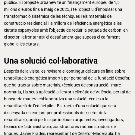
públic». El projecte Urbanew té un finançament europeu de 1,5
milions d’euros fins a maig de 2025, i té l’objectiu d’impulsar una
transformació sistèmica de les tècniques i els materials de
construcció residencial i la millora de l’eficiència energètica a les
ciutats espanyoles amb l’objectiu de reduir la petjada de carboni en
el sector i afrontar així el desafiament que suposa el calfament
global a les ciutats.
Una solució col·laborativa
Després de la visita, es revisarà el contingut del curs en línia sobre
rehabilitació energètica impartit per personal de la fundació Cesefor,
que ha tractat sobre materials, tècniques de construcció i marc
normatiu, i la seua aplicació a l’entorn climàtic de València, per tal de
buscar de manera col·laborativa una solució tècnica a la
rehabilitació de l’edifici pilot. Es tracta d’una solució que serà
dissenyada en conjunt per professionals del sector de la
rehabilitació, amb perfils que inclouen arquitectes, investigadors,
tècnics de l’administració, constructores i administradors de
finques. Javier Frades, representant de Cesefor-Maderaula, ha