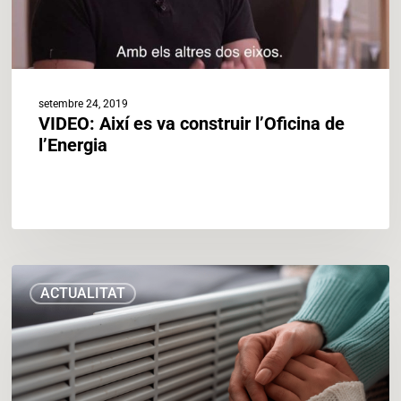
setembre 24, 2019
VIDEO: Així es va construir l’Oficina de
l’Energia
Les
ACTUALITAT
conclusions
del
projecte
europeu
Wellbased,
liderat