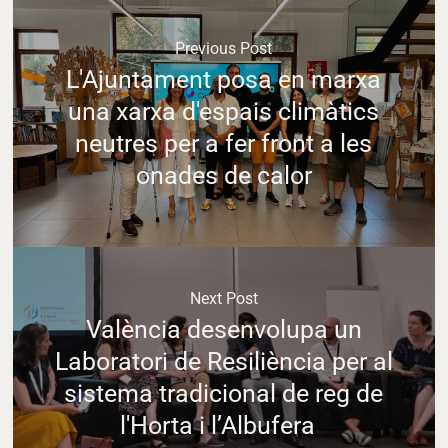
Previous Post
L'Ajuntament posa en marxa
una xarxa d'espais climàtics
neutres per a fer front a les
onades de calor
Next Post
València desenvolupa un
Laboratori de Resiliència per al
sistema tradicional de reg de
l'Horta i l’Albufera