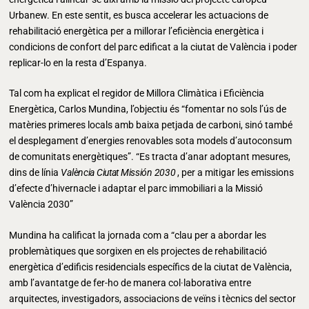
Urbanew. En este sentit, es busca accelerar les actuacions de
rehabilitació energètica per a millorar l’eficiència energètica i
condicions de confort del parc edificat a la ciutat de València i poder
replicar-lo en la resta d’Espanya.
Tal com ha explicat el regidor de Millora Climàtica i Eficiència
Energètica, Carlos Mundina, l’objectiu és “fomentar no sols l’ús de
matèries primeres locals amb baixa petjada de carboni, sinó també
el desplegament d’energies renovables sota models d’autoconsum
de comunitats energètiques”. “Es tracta d’anar adoptant mesures,
dins de línia
València Ciutat Missión 2030
, per a mitigar les emissions
d’efecte d’hivernacle i adaptar el parc immobiliari a la Missió
València 2030”
Mundina ha calificat la jornada com a “clau per a abordar les
problemàtiques que sorgixen en els projectes de rehabilitació
energètica d’edificis residencials específics de la ciutat de València,
amb l’avantatge de fer-ho de manera col·laborativa entre
arquitectes, investigadors, associacions de veïns i tècnics del sector