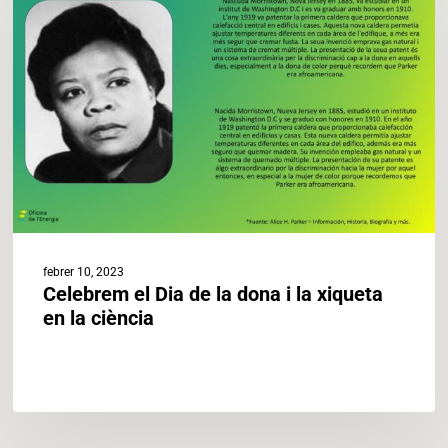
Dia
de
la
dona
i
la
xiqueta
en
la
ciència
febrer 10, 2023
Celebrem el Dia de la dona i la xiqueta
en la ciència