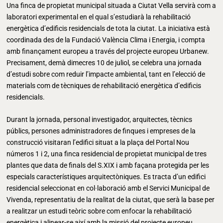
Una finca de propietat municipal situada a Ciutat Vella servirà com a
laboratori experimental en el qual s’estudiarà la rehabilitació
energètica d’edificis residencials de tota la ciutat. La iniciativa està
coordinada des de la Fundació València Clima i Energia, i compta
amb finançament europeu a través del projecte europeu Urbanew.
Precisament, demà dimecres 10 de juliol, se celebra una jornada
d’estudi sobre com reduir l’impacte ambiental, tant en l’elecció de
materials com de tècniques de rehabilitació energètica d’edificis
residencials.
Durant la jornada, personal investigador, arquitectes, tècnics
públics, persones administradores de finques i empreses de la
construcció visitaran l’edifici situat a la plaça del Portal Nou
números 1 i 2, una finca residencial de propietat municipal de tres
plantes que data de finals del S.XIX i amb façana protegida per les
especials característiques arquitectòniques. Es tracta d’un edifici
residencial seleccionat en col·laboració amb el Servici Municipal de
Vivenda, representatiu de la realitat de la ciutat, que serà la base per
a realitzar un estudi teòric sobre com enfocar la rehabilitació
energètica i alinear-se així amb la missió del projecte europeu