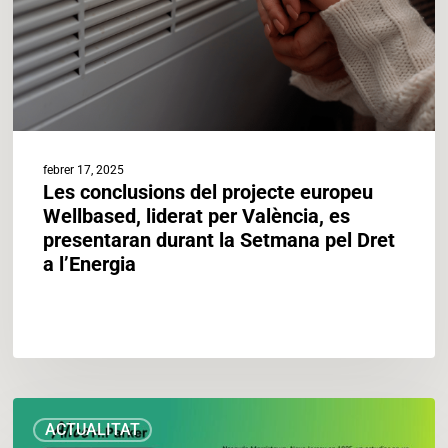
per
València,
es
presentaran
durant
la
Setmana
febrer 17, 2025
pel
Les conclusions del projecte europeu
Dret
Wellbased, liderat per València, es
a
presentaran durant la Setmana pel Dret
l’Energia
a l’Energia
Celebrem
ACTUALITAT
el