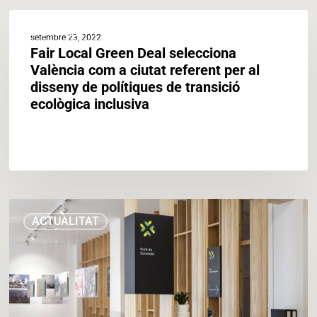
Fair
ACTUALITAT
Local
setembre 23, 2022
Green
Fair Local Green Deal selecciona
Deal
València com a ciutat referent per al
selecciona
disseny de polítiques de transició
València
ecològica inclusiva
com
a
ciutat
referent
per
al
València
disseny
ACTUALITAT
lidera
de
un
polítiques
projecte
de
europeu
transició
que
ecològica
destina
inclusiva