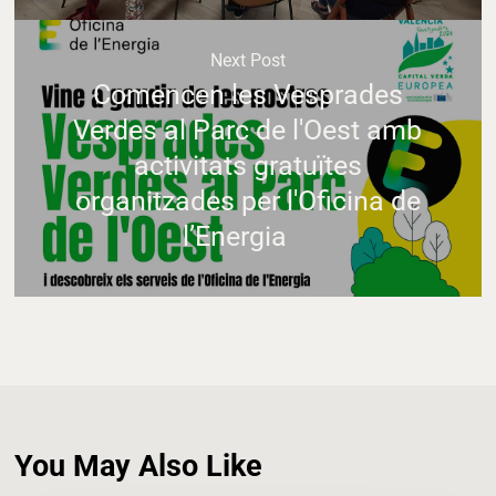
Next Post
Comencen les Vesprades
Verdes al Parc de l'Oest amb
activitats gratuïtes
organitzades per l'Oficina de
l’Energia
You May Also Like