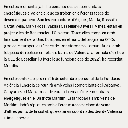
En estos moments, ja hi ha constituïdes set comunitats
energètiques a València, que es troben en diferents fases de
desenvolupament. Són les comunitats d’Algirós, Malilla, Russafa,
Ciutat Vella, Malva-rosa, Saïdia i Castellar-l’Oliveral. A més, estan en
projecte les de Benimaclet i l’Olivereta. Totes elles compten amb
finançament de la Unió Europea, en el marc del programa OTCs
(Projecte Europeu d’Oficines de Transformació Comunitària) “amb
l’objectiu de replicar en tots els barris de València la fórmula d’èxit de
la CEL de Castellar-l’Oliveral que funciona des de 2022”, ha recordat
Mundina.
En este context, el pròxim 26 de setembre, personal de la Fundació
València i Energia es reunirà amb veïns i comerciants del Cabanyal,
Canyamelar i Malva-rosa de cara a la creació de comunitats
energètiques en el Districte Marítim. Esta trobada amb veïns del
Marítim tindrà rèpliques amb diferents associacions de veïns
d’altres punts de la ciutat, que estaran coordinades des de València
Clima i Energia.