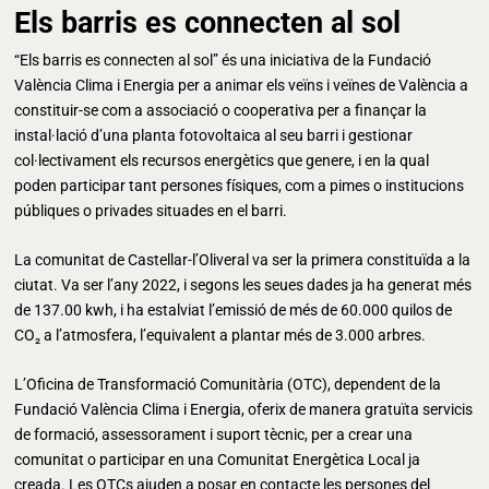
Els barris es connecten al sol
“Els barris es connecten al sol” és una iniciativa de la Fundació
València Clima i Energia per a animar els veïns i veïnes de València a
constituir-se com a associació o cooperativa per a finançar la
instal·lació d’una planta fotovoltaica al seu barri i gestionar
col·lectivament els recursos energètics que genere, i en la qual
poden participar tant persones físiques, com a pimes o institucions
públiques o privades situades en el barri.
La comunitat de Castellar-l’Oliveral va ser la primera constituïda a la
ciutat. Va ser l’any 2022, i segons les seues dades ja ha generat més
de 137.00 kwh, i ha estalviat l’emissió de més de 60.000 quilos de
CO₂ a l’atmosfera, l’equivalent a plantar més de 3.000 arbres.
L’Oficina de Transformació Comunitària (OTC), dependent de la
Fundació València Clima i Energia, oferix de manera gratuïta servicis
de formació, assessorament i suport tècnic, per a crear una
comunitat o participar en una Comunitat Energètica Local ja
creada. Les OTCs ajuden a posar en contacte les persones del