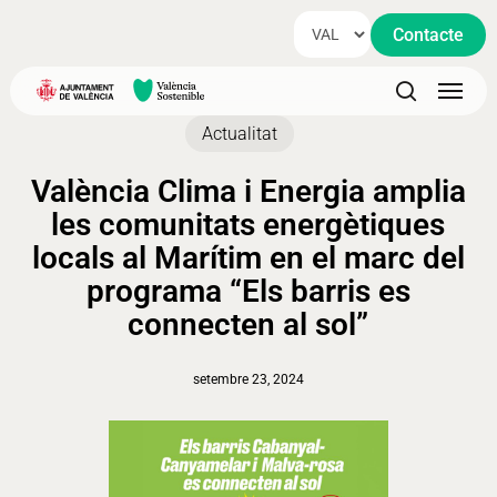
Skip
Contacte
to
main
Menu
content
search
Actualitat
València Clima i Energia amplia
les comunitats energètiques
locals al Marítim en el marc del
programa “Els barris es
connecten al sol”
setembre 23, 2024