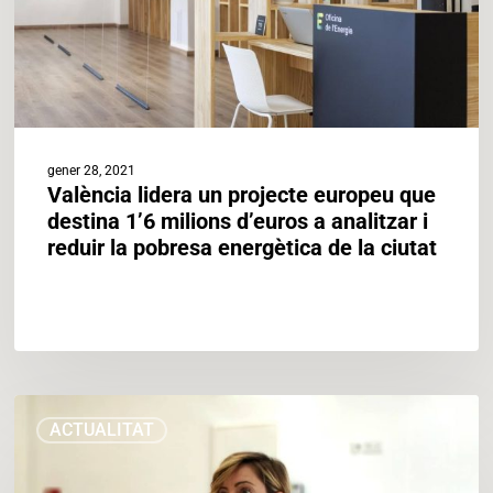
1’6
milions
d’euros
a
analitzar
i
reduir
gener 28, 2021
la
València lidera un projecte europeu que
pobresa
destina 1’6 milions d’euros a analitzar i
energètica
reduir la pobresa energètica de la ciutat
de
la
ciutat
ENTREVISTA
ACTUALITAT
CRISTINA
ORTUÑO
–