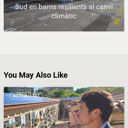
Sud en barris resilients al canvi
climàtic
You May Also Like
Les
ACTUALITAT
plaques
solars
del
cementeri
municipal