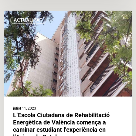
L’Escola
ACTUALITAT
Ciutadana
de
Rehabilitació
Energètica
de
València
comença
a
caminar
estudiant
l’experiència
en
l’Avinguda
juliol 11, 2023
Catalunya
L’Escola Ciutadana de Rehabilitació
Energètica de València comença a
caminar estudiant l’experiència en