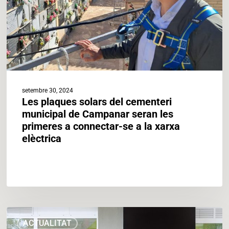
de
Campanar
seran
les
primeres
a
connectar-
se
setembre 30, 2024
a
Les plaques solars del cementeri
la
municipal de Campanar seran les
xarxa
primeres a connectar-se a la xarxa
elèctrica
elèctrica
L’Oficina
ACTUALITAT
de