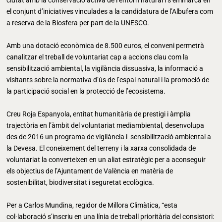
ciutat amb la conservació activa de l’entorn natural i s’emmarca en
el conjunt d’iniciatives vinculades a la candidatura de l’Albufera com
a reserva de la Biosfera per part de la UNESCO.
Amb una dotació econòmica de 8.500 euros, el conveni permetrà
canalitzar el treball de voluntariat cap a accions clau com la
sensibilització ambiental, la vigilància dissuasiva, la informació a
visitants sobre la normativa d’ús de l’espai natural i la promoció de
la participació social en la protecció de l’ecosistema.
Creu Roja Espanyola, entitat humanitària de prestigi i àmplia
trajectòria en l’àmbit del voluntariat mediambiental, desenvolupa
des de 2016 un programa de vigilància i sensibilització ambiental a
la Devesa. El coneixement del terreny i la xarxa consolidada de
voluntariat la converteixen en un aliat estratègic per a aconseguir
els objectius de l’Ajuntament de València en matèria de
sostenibilitat, biodiversitat i seguretat ecològica.
Per a Carlos Mundina, regidor de Millora Climàtica, “esta
col·laboració s’inscriu en una línia de treball prioritària del consistori: