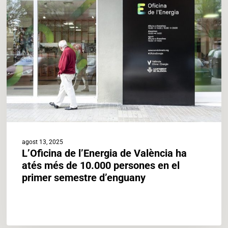
l’Energia
de
València
ha
atés
més
de
10.000
persones
en
el
primer
agost 13, 2025
semestre
L’Oficina de l’Energia de València ha
d’enguany
atés més de 10.000 persones en el
primer semestre d’enguany