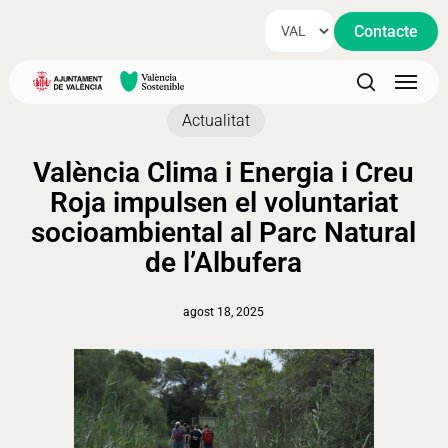
Skip
Contacte
to
main
Menu
content
search
Actualitat
València Clima i Energia i Creu
Roja impulsen el voluntariat
socioambiental al Parc Natural
de l’Albufera
agost 18, 2025