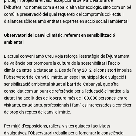
protegir i projectar el valor excepcional del Parc Natural de
l’Albufera, no només com a espai d’alt valor ecològic, sinó com un bé
comú la preservació del qual requereix del compromís col·lectiu i
d’aliances sòlides amb entitats expertes en acció social i ambiental.
Observatori del Canvi Climàtic, referent en sensibilització
ambiental
L’actual conveni amb Creu Roja reforça l’estratègia de l’Ajuntament
de València per promoure la cultura de la sostenibilitat i l’acció
climàtica entre la ciutadania. Des de l’any 2012, el consistori impulsa
l’Observatori del Canvi Climàtic, un espai municipal de divulgació i
sensibilització ambiental situat al barri del Cabanyal, que s’ha
consolidat com un punt de referència per a l’educació climàtica a la
ciutat i ha acollit des de l’obertura més de 100.000 persones, entre
visitants, estudiants, professionals i famílies interessades a conéixer
de prop els reptes del canvi climàtic.
Per mitjà d’exposicions, tallers, visites guiades i activitats
divulgatives, l’Observatori treballa per a fomentar la consciència