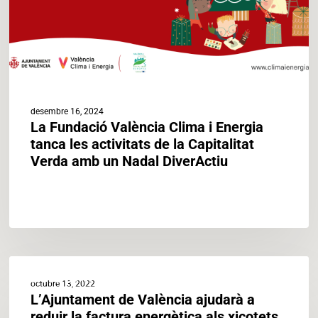
les
activitats
de
la
Capitalitat
Verda
amb
desembre 16, 2024
un
La Fundació València Clima i Energia
Nadal
tanca les activitats de la Capitalitat
DiverActiu
Verda amb un Nadal DiverActiu
L’Ajuntament
ACTUALITAT
de
octubre 13, 2022
València
L’Ajuntament de València ajudarà a
ajudarà
reduir la factura energètica als xicotets