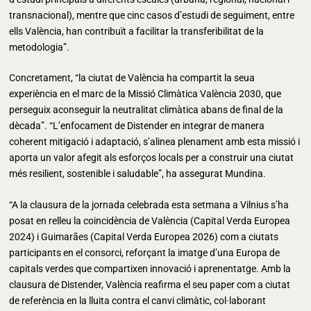
transnacional), mentre que cinc casos d’estudi de seguiment, entre
ells València, han contribuït a facilitar la transferibilitat de la
metodologia”.
Concretament, “la ciutat de València ha compartit la seua
experiència en el marc de la Missió Climàtica València 2030, que
perseguix aconseguir la neutralitat climàtica abans de final de la
dècada”. “L’enfocament de Distender en integrar de manera
coherent mitigació i adaptació, s’alinea plenament amb esta missió i
aporta un valor afegit als esforços locals per a construir una ciutat
més resilient, sostenible i saludable”, ha assegurat Mundina.
“A la clausura de la jornada celebrada esta setmana a Vilnius s’ha
posat en relleu la coincidència de València (Capital Verda Europea
2024) i Guimarães (Capital Verda Europea 2026) com a ciutats
participants en el consorci, reforçant la imatge d’una Europa de
capitals verdes que compartixen innovació i aprenentatge. Amb la
clausura de Distender, València reafirma el seu paper com a ciutat
de referència en la lluita contra el canvi climàtic, col·laborant