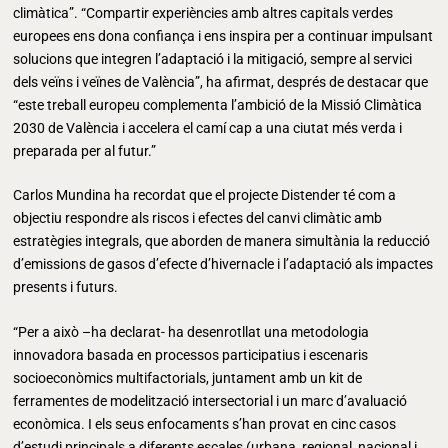
climàtica”. “Compartir experiències amb altres capitals verdes
europees ens dona confiança i ens inspira per a continuar impulsant
solucions que integren l’adaptació i la mitigació, sempre al servici
dels veïns i veïnes de València”, ha afirmat, després de destacar que
“este treball europeu complementa l’ambició de la Missió Climàtica
2030 de València i accelera el camí cap a una ciutat més verda i
preparada per al futur.”
Carlos Mundina ha recordat que el projecte Distender té com a
objectiu respondre als riscos i efectes del canvi climàtic amb
estratègies integrals, que aborden de manera simultània la reducció
d’emissions de gasos d’efecte d’hivernacle i l’adaptació als impactes
presents i futurs.
“Per a això –ha declarat- ha desenrotllat una metodologia
innovadora basada en processos participatius i escenaris
socioeconòmics multifactorials, juntament amb un kit de
ferramentes de modelització intersectorial i un marc d’avaluació
econòmica. I els seus enfocaments s’han provat en cinc casos
d’estudi principals a diferents escales (urbana, regional, nacional i