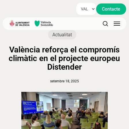
Skip
Contacte
to
main
Menu
content
search
Actualitat
València reforça el compromís
climàtic en el projecte europeu
Distender
setembre 18, 2025