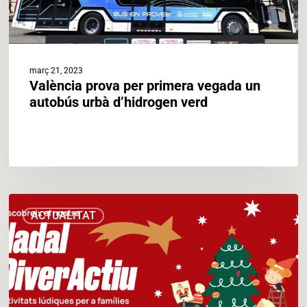
març 21, 2023
València prova per primera vegada un
autobús urbà d’hidrogen verd
La
ACTUALITAT
Fundació
València
Clima
i
Energia
tanca