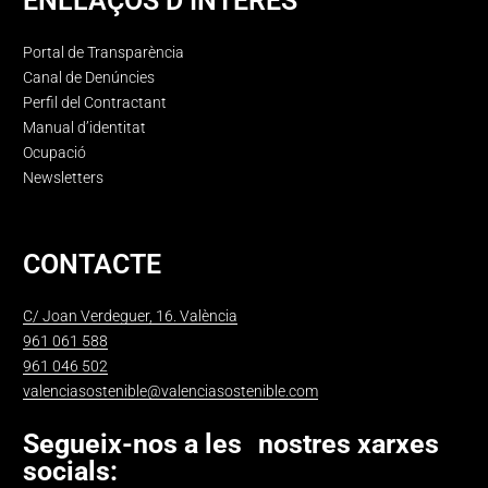
ENLLAÇOS D’INTERÉS
Portal de Transparència
Canal de Denúncies
Perfil del Contractant
Manual d’identitat
Ocupació
Newsletters
CONTACTE
C/ Joan Verdeguer, 16. València
961 061 588
961 046 502
valenciasostenible@valenciasostenible.com
Segueix-nos a les nostres xarxes
socials: