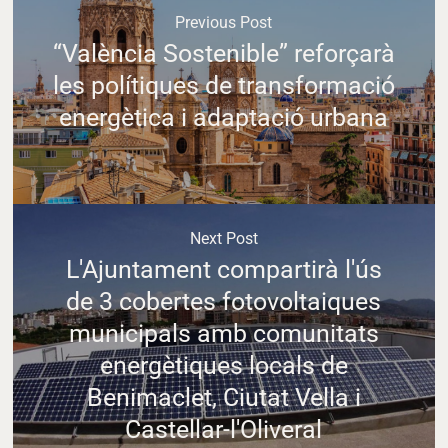
Previous Post
“València Sostenible” reforçarà
les polítiques de transformació
energètica i adaptació urbana
Next Post
L'Ajuntament compartirà l'ús
de 3 cobertes fotovoltaiques
municipals amb comunitats
energètiques locals de
Benimaclet, Ciutat Vella i
Castellar-l'Oliveral