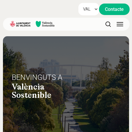
Skip
Contacte
to
main
Menu
content
search
BENVINGUTS A
València
Sostenible