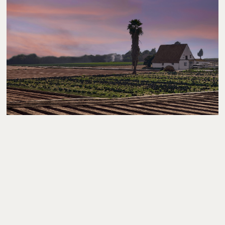
Segueix-nos
a
les
nostres
Xarxes
Socials