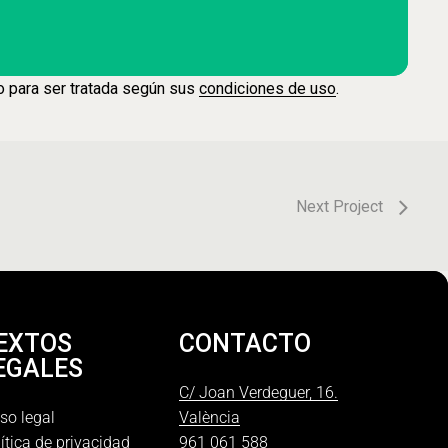
o para ser tratada según sus
condiciones de uso
.
Next Project
EXTOS
CONTACTO
EGALES
C/ Joan Verdeguer, 16.
so legal
València
ítica de privacidad
961 061 588