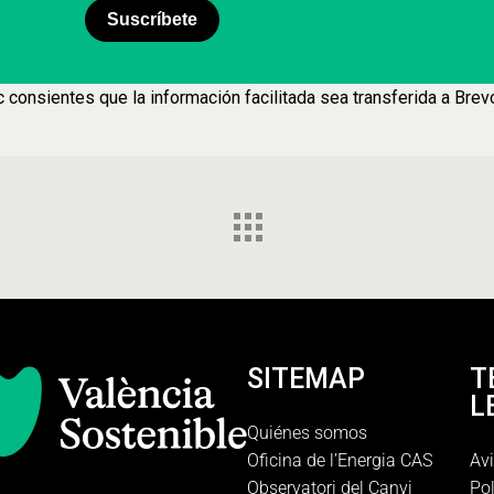
Suscríbete
consientes que la información facilitada sea transferida a Brev
SITEMAP
T
L
Quiénes somos
Oficina de l’Energia CAS
Avi
Observatori del Canvi
Pol