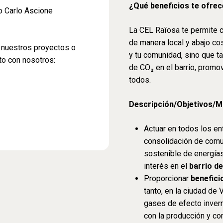
¿Qué beneficios te ofre
o Carlo Ascione
La CEL Raïosa te permite c
de manera local y abajo co
en nuestros proyectos o
y tu comunidad, sino que t
to con nosotros:
de CO₂ en el barrio, promo
todos.
Descripción/Objetivos/M
Actuar en todos los en
consolidación de comu
sostenible de energías
interés en el
barrio d
Proporcionar
benefic
tanto, en la ciudad de
gases de efecto inver
con la producción y c