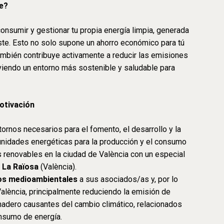
ce?
onsumir y gestionar tu propia energía limpia, generada
ste. Esto no solo supone un ahorro económico para tú
ambién contribuye activamente a reducir las emisiones
viendo un entorno más sostenible y saludable para
otivación
tornos necesarios para el fomento, el desarrollo y la
nidades energéticas para la producción y el consumo
 renovables en la ciudad de València con un especial
e La Raïosa
(València).
ios medioambientales
a sus asociados/as y, por lo
 València, principalmente reduciendo la emisión de
nadero causantes del cambio climático, relacionados
onsumo de energía.