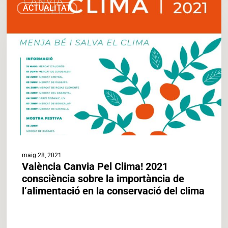
ACTUALITAT
Elena
Canvia
Cebrián
Pel
Clima!
2021
consciència
sobre
la
importància
de
l’alimentació
en
la
conservació
maig 28, 2021
del
València Canvia Pel Clima! 2021
clima
consciència sobre la importància de
l’alimentació en la conservació del clima