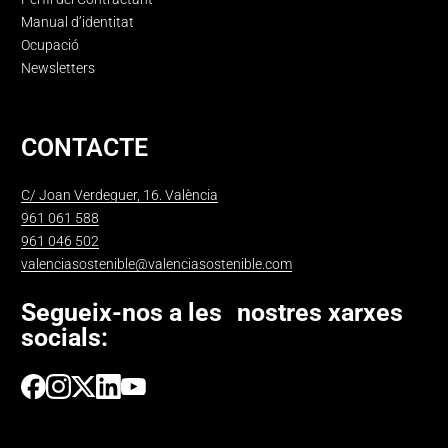
Manual d’identitat
Ocupació
Newsletters
CONTACTE
C/ Joan Verdeguer, 16. València
961 061 588
961 046 502
valenciasostenible@valenciasostenible.com
Segueix-nos a les nostres xarxes
socials: