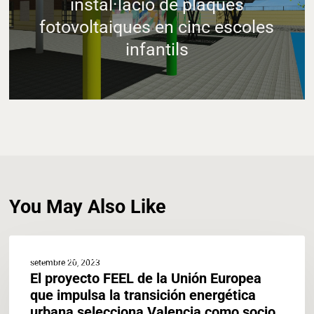
instal·lació de plaques
fotovoltaiques en cinc escoles
infantils
You May Also Like
El
ACTUALIDAD-EN
proyecto
setembre 20, 2023
FEEL
El proyecto FEEL de la Unión Europea
de
que impulsa la transición energética
la
urbana selecciona Valencia como socio