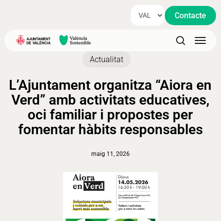
Skip
Contacte
to
main
Menu
content
search
Actualitat
L’Ajuntament organitza “Aiora en
Verd” amb activitats educatives,
oci familiar i propostes per
fomentar hàbits responsables
maig 11, 2026