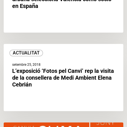
Unión
en España
Europea
que
impulsa
la
transición
energética
L’exposició
urbana
ACTUALITAT
‘Fotos
selecciona
pel
Valencia
setembre 25, 2018
Canvi’
como
L’exposició ‘Fotos pel Canvi’ rep la visita
rep
socio
de la consellera de Medi Ambient Elena
la
en
Cebrián
visita
España
de
la
consellera
de
Medi
Ambient
València