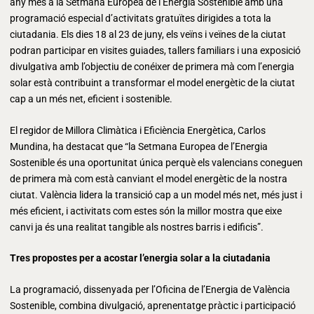
any més a la Setmana Europea de l’Energia Sostenible amb una
programació especial d’activitats gratuïtes dirigides a tota la
ciutadania. Els dies 18 al 23 de juny, els veïns i veïnes de la ciutat
podran participar en visites guiades, tallers familiars i una exposició
divulgativa amb l’objectiu de conéixer de primera mà com l’energia
solar està contribuint a transformar el model energètic de la ciutat
cap a un més net, eficient i sostenible.
El regidor de Millora Climàtica i Eficiència Energètica, Carlos
Mundina, ha destacat que “la Setmana Europea de l’Energia
Sostenible és una oportunitat única perquè els valencians coneguen
de primera mà com està canviant el model energètic de la nostra
ciutat. València lidera la transició cap a un model més net, més just i
més eficient, i activitats com estes són la millor mostra que eixe
canvi ja és una realitat tangible als nostres barris i edificis”.
Tres propostes per a acostar l’energia solar a la ciutadania
La programació, dissenyada per l’Oficina de l’Energia de València
Sostenible, combina divulgació, aprenentatge pràctic i participació