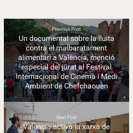
Previous Post
Un documental sobre la lluita
contra el malbaratament
alimentari a València, menció
especial del jurat al Festival
Internacional de Cinema i Medi
Ambient de Chefchaouen
Next Post
València activa la xarxa de