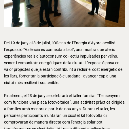
Del 19 de juny al 3 de juliol, l’Oficina de l’Energia d’Ayora acollirà
l’exposició “València es connecta al sol”, una mostra que oferix
experiències reals d’autoconsum col·lectiu impulsades per veïns,
veïnes i comunitats energètiques de la ciutat. L’exposició posa en
valor projectes que ja estan contribuint a reduir el cost energètic de
les llars, fomentar la participació ciutadana i avançar cap a una
ciutat més resilient i sostenible.
Finalment, el 23 de juny se celebrarà el taller familiar “T’ensenyem
com funciona una placa fotovoltaica”, una activitat pràctica dirigida
a famílies amb menors a partir de nou anys. Durant el taller, les
persones participants muntaran un xicotet kit fotovoltaic i
comprovaran de manera directa com l’energia solar pot
transformar-se en electricitat útil per a diferents aplicacions