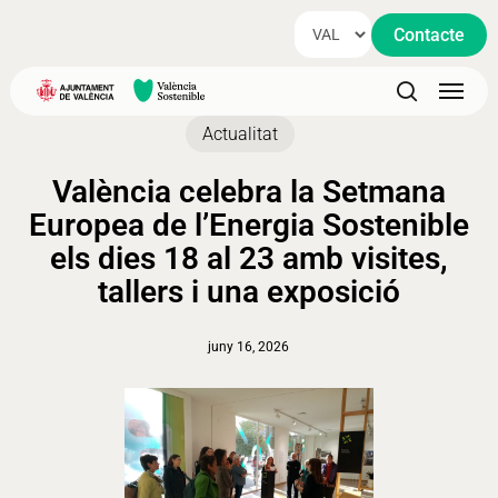
Skip
Contacte
to
main
Menu
content
search
Actualitat
València celebra la Setmana
Europea de l’Energia Sostenible
els dies 18 al 23 amb visites,
tallers i una exposició
juny 16, 2026