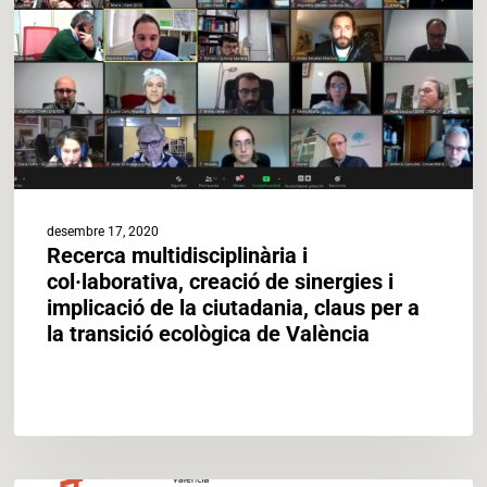
de
sinergies
i
implicació
de
la
ciutadania,
claus
per
desembre 17, 2020
a
Recerca multidisciplinària i
la
col·laborativa, creació de sinergies i
transició
implicació de la ciutadania, claus per a
ecològica
la transició ecològica de València
de
València