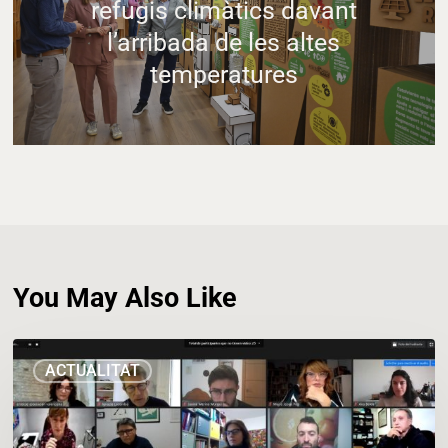
refugis climàtics davant
l’arribada de les altes
temperatures
You May Also Like
Recerca
ACTUALITAT
multidisciplinària
i
col·laborativa,
creació