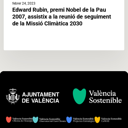
febrer 24, 2023
de
Edward Rubin, premi Nobel de la Pau
la
2007, assistix a la reunió de seguiment
Missió
de la Missió Climàtica 2030
Climàtica
2030