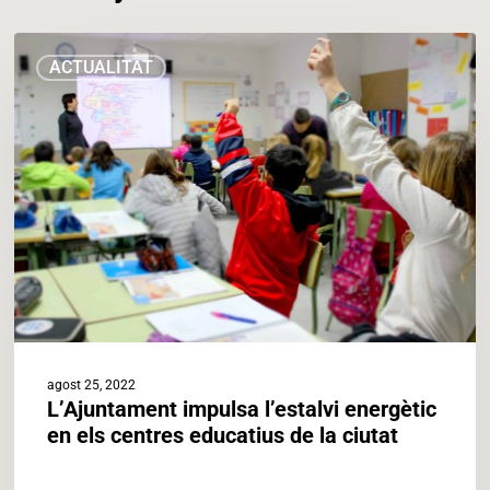
L’Ajuntament
ACTUALITAT
impulsa
l’estalvi
energètic
en
els
centres
educatius
de
la
ciutat
agost 25, 2022
L’Ajuntament impulsa l’estalvi energètic
en els centres educatius de la ciutat