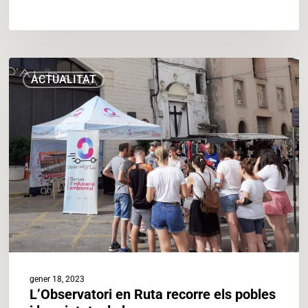
L’Observatori
ACTUALITAT
en
Ruta
recorre
els
pobles
i
les
ciutats
de
les
comarques
gener 18, 2023
L’Observatori en Ruta recorre els pobles