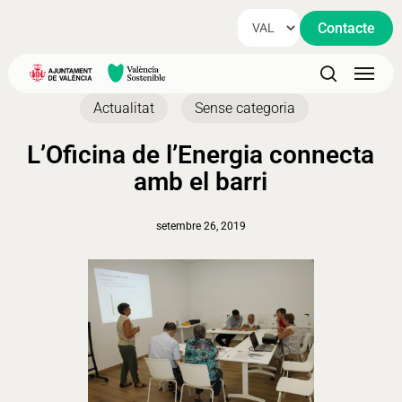
Skip
Contacte
to
main
Menu
content
search
Actualitat
Sense categoria
L’Oficina de l’Energia connecta
amb el barri
setembre 26, 2019