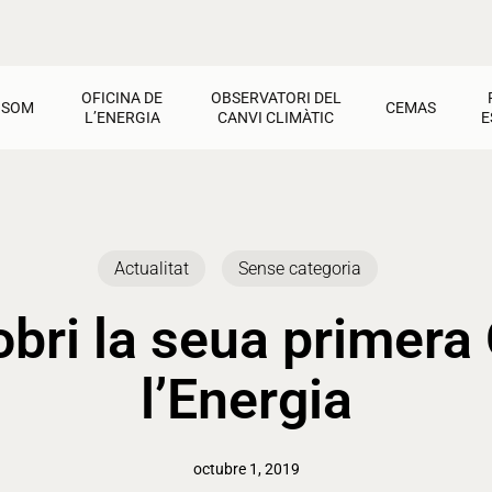
OFICINA DE
OBSERVATORI DEL
 SOM
CEMAS
L’ENERGIA
CANVI CLIMÀTIC
E
CEMAS
Oficina de l’Energia
Observatori del Canvi Climàtic
Jornadas i tallers
Factures
Activitats pel Clima
Cultura de transició
Recursos i materials
Dret a l’energia
Calfament Global
Activitats
Actualitat
Sense categoria
Contacte
Estalvi i rehabilitació
Recursos i materials
Ajudes i materials
Energies renovables
Contacte
Contacte
obri la seua primera 
l’Energia
octubre 1, 2019