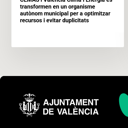
per
transformen en un organisme
a
autònom municipal per a optimitzar
optimitzar
recursos i evitar duplicitats
recursos
i
evitar
duplicitats