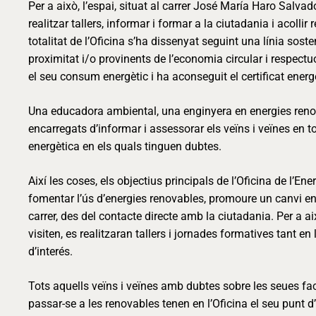
Per a això, l’espai, situat al carrer José María Haro Salva
realitzar tallers, informar i formar a la ciutadania i acollir
totalitat de l’Oficina s’ha dissenyat seguint una línia sost
proximitat i/o provinents de l’economia circular i respec
el seu consum energètic i ha aconseguit el certificat energèt
Una educadora ambiental, una enginyera en energies renova
encarregats d’informar i assessorar els veïns i veïnes en t
energètica en els quals tinguen dubtes.
Així les coses, els objectius principals de l’Oficina de l’En
fomentar l’ús d’energies renovables, promoure un canvi en l
carrer, des del contacte directe amb la ciutadania. Per a a
visiten, es realitzaran tallers i jornades formatives tant e
d’interés.
Tots aquells veïns i veïnes amb dubtes sobre les seues fa
passar-se a les renovables tenen en l’Oficina el seu punt d