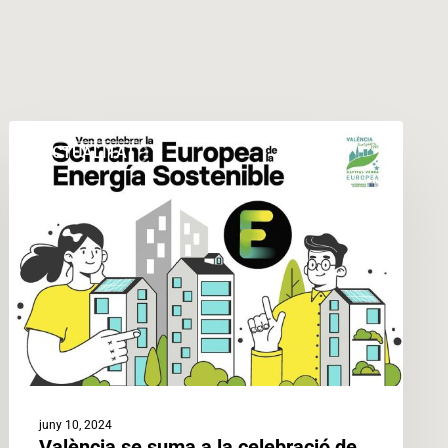
València
ACTUALITAT
se
suma
a
la
celebració
de
la
Setmana
Europea
de
l’Energia
juny 10, 2024
Sostenible
València se suma a la celebració de