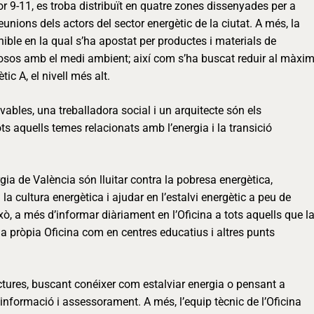
dor 9-11, es troba distribuït en quatre zones dissenyades per a
 reunions dels actors del sector energètic de la ciutat. A més, la
enible en la qual s’ha apostat per productes i materials de
tuosos amb el medi ambient; així com s’ha buscat reduir al màxi
ic A, el nivell més alt.
bles, una treballadora social i un arquitecte són els
ots aquells temes relacionats amb l’energia i la transició
ergia de València són lluitar contra la pobresa energètica,
a cultura energètica i ajudar en l’estalvi energètic a peu de
ixò, a més d’informar diàriament en l’Oficina a tots aquells que l
n la pròpia Oficina com en centres educatius i altres punts
ctures, buscant conéixer com estalviar energia o pensant a
’informació i assessorament. A més, l’equip tècnic de l’Oficina