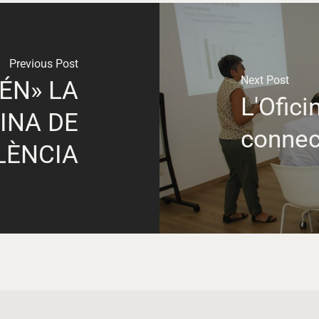
Previous Post
Next Post
ÉN» LA
L'Ofici
INA DE
connec
LÈNCIA