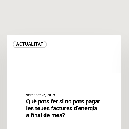
Què
ACTUALITAT
pots
fer
si
no
pots
pagar
les
teues
setembre 26, 2019
Què pots fer si no pots pagar
factures
les teues factures d’energia
d’energia
a final de mes?
a
final