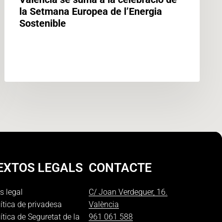
la Setmana Europea de l’Energia
Sostenible
EXTOS LEGALS
CONTACTE
s legal
C/ Joan Verdeguer, 16.
ítica de privadesa
València
ítica de Seguretat de la
961 061 588