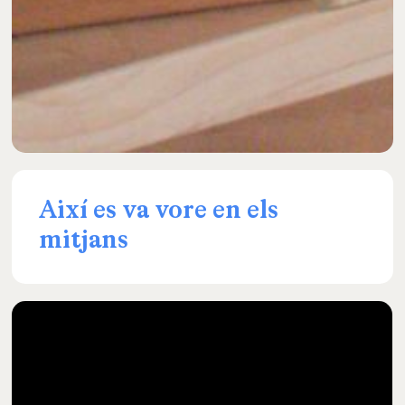
Així
es
va
vore
en
els
mitjans