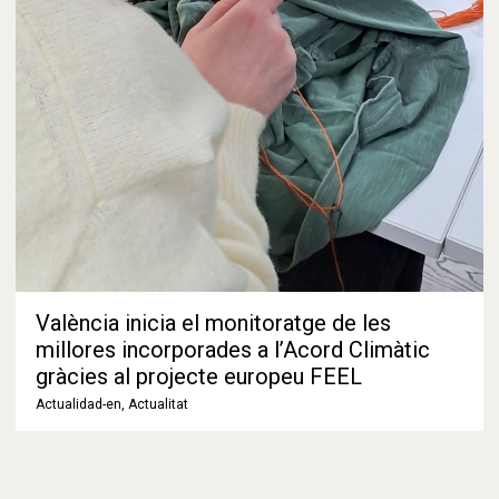
València inicia el monitoratge de les
millores incorporades a l’Acord Climàtic
gràcies al projecte europeu FEEL
Actualidad-en
,
Actualitat
La ciutat avaluarà durant l’any vinent els primers efectes
de la integració de l’enfocament de suficiència i frugalitat
en les seues polítiques climàtiques, en col·laboració amb el
seu Grup Local…