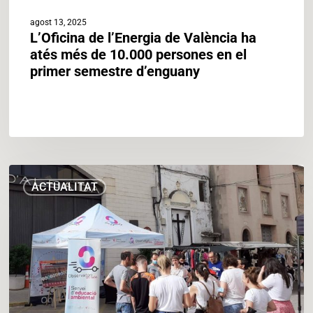
primer
agost 13, 2025
semestre
L’Oficina de l’Energia de València ha
d’enguany
atés més de 10.000 persones en el
primer semestre d’enguany
L’Observatori
ACTUALITAT
en
Ruta
recorre
els
pobles
i
les
ciutats