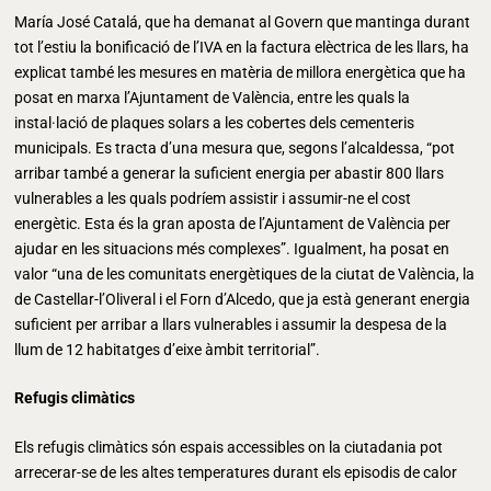
María José Catalá, que ha demanat al Govern que mantinga durant
tot l’estiu la bonificació de l’IVA en la factura elèctrica de les llars, ha
explicat també les mesures en matèria de millora energètica que ha
posat en marxa l’Ajuntament de València, entre les quals la
instal·lació de plaques solars a les cobertes dels cementeris
municipals. Es tracta d’una mesura que, segons l’alcaldessa, “pot
arribar també a generar la suficient energia per abastir 800 llars
vulnerables a les quals podríem assistir i assumir-ne el cost
energètic. Esta és la gran aposta de l’Ajuntament de València per
ajudar en les situacions més complexes”. Igualment, ha posat en
valor “una de les comunitats energètiques de la ciutat de València, la
de Castellar-l’Oliveral i el Forn d’Alcedo, que ja està generant energia
suficient per arribar a llars vulnerables i assumir la despesa de la
llum de 12 habitatges d’eixe àmbit territorial”.
Refugis climàtics
Els refugis climàtics són espais accessibles on la ciutadania pot
arrecerar-se de les altes temperatures durant els episodis de calor