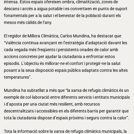
intensa. Estos espais ofereixen ombra, climatització, zones de
descans i accés a aigua potable i es convertixen en punts de suport
fonamentals per a la salut i el benestar de la població durant els
mesos més càlids de l’any.
El regidor de Millora Climàtica, Carlos Mundina, ha destacat que
“València continua avançant en l’estratègia d’adaptació davant les
cada vegada més freqüents i persistents onades de calor amb
accions concretes per ajudar la ciutadania a enfrontar estos
episodis. L’objectiu és millorar-ne el confort i protegir-ne la salut
posant a la seua disposició espais públics adaptats contra les altes
temperatures”.
Mundina ha subratllat a més que “la xarxa de refugis climàtics és un
exemple de col·laboració entre diferents servicis i entitats municipals
i d’aposta per una ciutat més resilient, amb recursos
descentralitzats i accessibles en els diferents barris per garantir que
tota la ciutadania dispose d’espais pròxims i segurs contra la calor”.
Tota la informació sobre la xarxa de refugis climàtics municipals, la