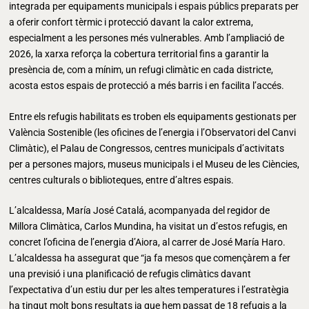
integrada per equipaments municipals i espais públics preparats per
a oferir confort tèrmic i protecció davant la calor extrema,
especialment a les persones més vulnerables. Amb l’ampliació de
2026, la xarxa reforça la cobertura territorial fins a garantir la
presència de, com a mínim, un refugi climàtic en cada districte,
acosta estos espais de protecció a més barris i en facilita l’accés.
Entre els refugis habilitats es troben els equipaments gestionats per
València Sostenible (les oficines de l’energia i l’Observatori del Canvi
Climàtic), el Palau de Congressos, centres municipals d’activitats
per a persones majors, museus municipals i el Museu de les Ciències,
centres culturals o biblioteques, entre d’altres espais.
L’alcaldessa, María José Catalá, acompanyada del regidor de
Millora Climàtica, Carlos Mundina, ha visitat un d’estos refugis, en
concret l’oficina de l’energia d’Aiora, al carrer de José María Haro.
L’alcaldessa ha assegurat que “ja fa mesos que començàrem a fer
una previsió i una planificació de refugis climàtics davant
l’expectativa d’un estiu dur per les altes temperatures i l’estratègia
ha tingut molt bons resultats ja que hem passat de 18 refugis a la