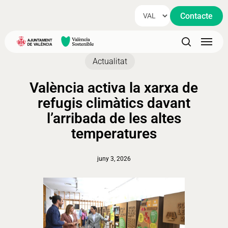
Skip
Contacte
to
main
Menu
content
search
Actualitat
València activa la xarxa de
refugis climàtics davant
l’arribada de les altes
temperatures
juny 3, 2026