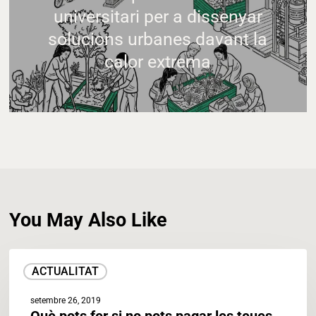
universitari per a dissenyar
solucions urbanes davant la
calor extrema
You May Also Like
Què
ACTUALITAT
pots
fer
setembre 26, 2019
si
Què pots fer si no pots pagar les teues