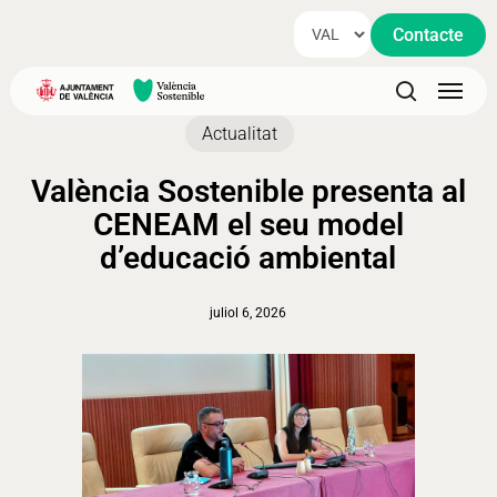
Skip
Contacte
to
main
Menu
content
search
Actualitat
València Sostenible presenta al
CENEAM el seu model
d’educació ambiental
juliol 6, 2026