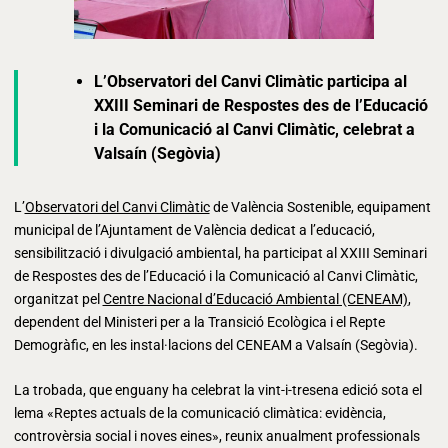
L’Observatori del Canvi Climàtic participa al
XXIII Seminari de Respostes des de l’Educació
i la Comunicació al Canvi Climàtic, celebrat a
Valsaín (Segòvia)
L’
Observatori del Canvi Climàtic
de València Sostenible, equipament
municipal de l’Ajuntament de València dedicat a l’educació,
sensibilització i divulgació ambiental, ha participat al XXIII Seminari
de Respostes des de l’Educació i la Comunicació al Canvi Climàtic,
organitzat pel
Centre Nacional d’Educació Ambiental (CENEAM)
,
dependent del Ministeri per a la Transició Ecològica i el Repte
Demogràfic, en les instal·lacions del CENEAM a Valsaín (Segòvia).
La trobada, que enguany ha celebrat la vint-i-tresena edició sota el
lema «Reptes actuals de la comunicació climàtica: evidència,
controvèrsia social i noves eines», reunix anualment professionals