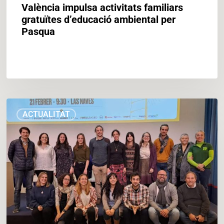
València impulsa activitats familiars
gratuïtes d’educació ambiental per
Pasqua
Las
ACTUALITAT
Naves
acull
una
jornada
de
reivindicació
del
Dret
a
l’Energia