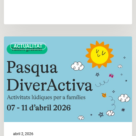
València
ACTUALITAT
impulsa
activitats
familiars
gratuïtes
d’educació
ambiental
per
Pasqua
abril 2, 2026