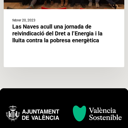
i
la
lluita
febrer 20, 2023
contra
Las Naves acull una jornada de
la
reivindicació del Dret a l’Energia i la
pobresa
lluita contra la pobresa energètica
energètica