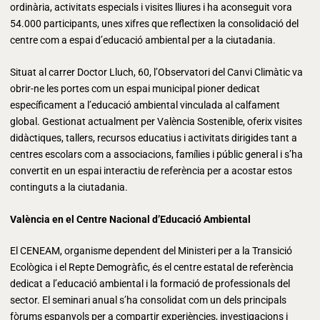
ordinària, activitats especials i visites lliures i ha aconseguit vora
54.000 participants, unes xifres que reflectixen la consolidació del
centre com a espai d’educació ambiental per a la ciutadania.
Situat al carrer Doctor Lluch, 60, l’Observatori del Canvi Climàtic va
obrir-ne les portes com un espai municipal pioner dedicat
específicament a l’educació ambiental vinculada al calfament
global. Gestionat actualment per València Sostenible, oferix visites
didàctiques, tallers, recursos educatius i activitats dirigides tant a
centres escolars com a associacions, famílies i públic general i s’ha
convertit en un espai interactiu de referència per a acostar estos
continguts a la ciutadania.
València en el Centre Nacional d’Educació Ambiental
El CENEAM, organisme dependent del Ministeri per a la Transició
Ecològica i el Repte Demogràfic, és el centre estatal de referència
dedicat a l’educació ambiental i la formació de professionals del
sector. El seminari anual s’ha consolidat com un dels principals
fòrums espanyols per a compartir experiències, investigacions i