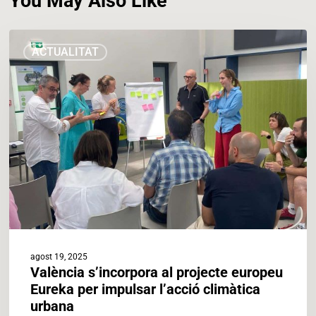
You May Also Like
València
ACTUALITAT
s’incorpora
al
projecte
europeu
Eureka
per
impulsar
l’acció
climàtica
urbana
agost 19, 2025
València s’incorpora al projecte europeu
Eureka per impulsar l’acció climàtica
urbana