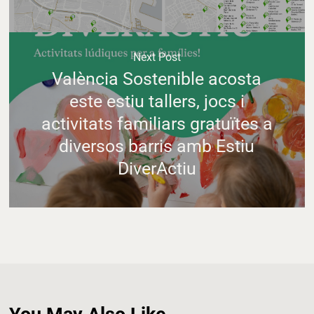
Next Post
València Sostenible acosta
este estiu tallers, jocs i
activitats familiars gratuïtes a
diversos barris amb Estiu
DiverActiu