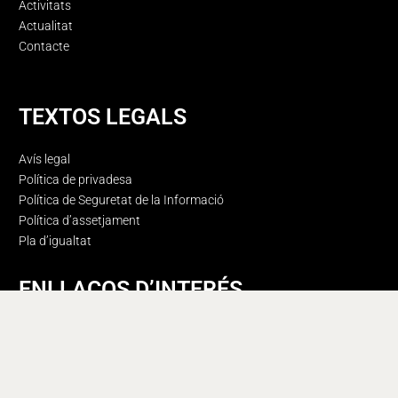
Activitats
Actualitat
Contacte
TEXTOS LEGALS
Avís legal
Política de privadesa
Política de Seguretat de la Informació
Política d’assetjament
Pla d’igualtat
ENLLAÇOS D’INTERÉS
Portal de Transparència
Canal de Denúncies
Perfil del Contractant
Manual d’identitat