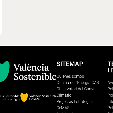
SITEMAP
T
L
Quiénes somos
Oficina de l’Energia CAS
Avi
Observatori del Canvi
Pol
Climàtic
Pol
Projectes Estratègics
In
CeMAS
Pol