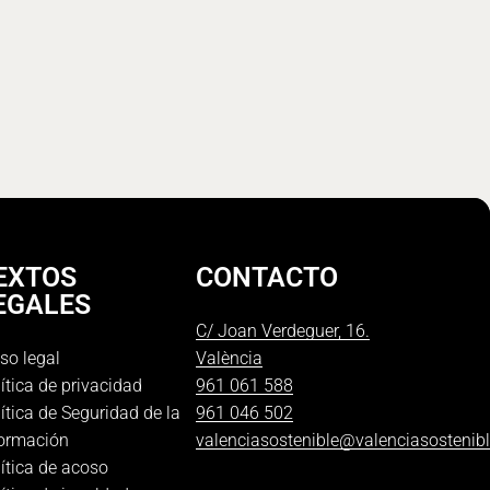
EXTOS
CONTACTO
EGALES
C/ Joan Verdeguer, 16.
so legal
València
ítica de privacidad
961 061 588
ítica de Seguridad de la
961 046 502
formación
valenciasostenible@valenciasostenib
ítica de acoso