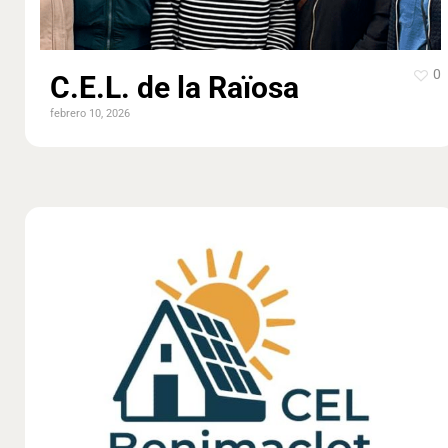
0
C.E.L. de la Raïosa
febrero 10, 2026