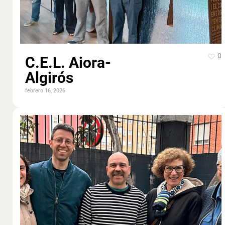
0
C.E.L. Aiora-
Algirós
febrero 16, 2026